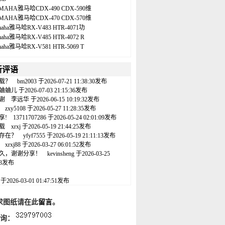
MAHA雅马哈CDX-490 CDX-590维
MAHA雅马哈CDX-470 CDX-570维
maha雅马哈RX-V483 HTR-4071功
maha雅马哈RX-V485 HTR-4072 R
maha雅马哈RX-V581 HTR-5069 T
新评语
载？
bm2003
于2026-07-21 11:38:30发布
蛐蛐儿
于2026-07-03 21:15:36发布
谢
李远华
于2026-06-15 10:19:32发布
zxy5108
于2026-05-27 11:28:35发布
享!
13711707286
于2026-05-24 02:01:09发布
载
xrxj
于2026-05-19 21:44:25发布
存在？
yfyf7555
于2026-05-19 21:11:13发布
xrxj88
于2026-03-27 06:01:52发布
久，谢谢分享！
kevinsheng
于2026-03-25
:43发布
名
于2026-03-01 01:47:51发布
求图纸请在此
留言
。
咨询：