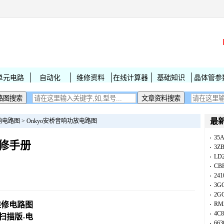
单元电路
自动化
维修资料
在线计算器
基础知识
晶体管参
最
响电路图
>
Onkyo安桥音响功放电路图
35A
音维修手册
3Z
LD
CB
241
3G
2G
音维修电路图
RM
4C8
扫描版-电
663