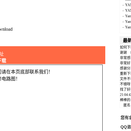
YA
YA
Ya
Ya
Ya
wnload
最
如何下
谢谢
址
非常感
下载
非常好
感谢分
问请在本页底部联系我们！
重新下
修电路图！
文件不
不错呀
找了好
21:04
棒棒的
匿
您有
QQ