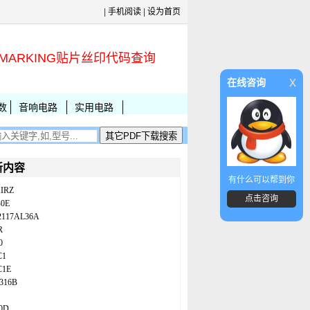
|
手机阅读
|
设为首页
MARKING贴片丝印代码查询
x
在线咨询
数
音响电路
实用电路
新内容
有什么可以帮到你
IRZ
点击咨询
B0E
2117AL36A
R
0
C1
C1E
316B
0D