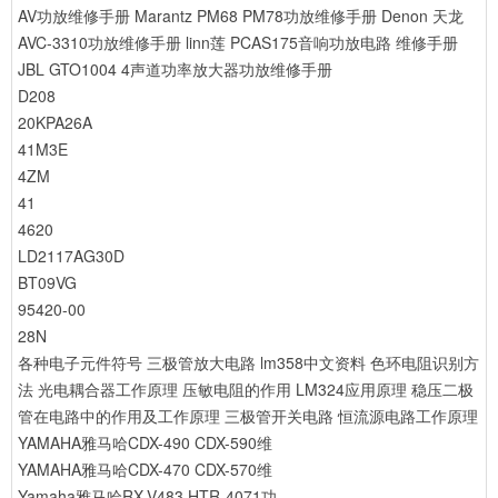
AV功放维修手册
Marantz PM68 PM78功放维修手册
Denon 天龙
AVC-3310功放维修手册
linn莲 PCAS175音响功放电路 维修手册
JBL GTO1004 4声道功率放大器功放维修手册
D208
20KPA26A
41M3E
4ZM
41
4620
LD2117AG30D
BT09VG
95420-00
28N
各种电子元件符号
三极管放大电路
lm358中文资料
色环电阻识别方
法
光电耦合器工作原理
压敏电阻的作用
LM324应用原理
稳压二极
管在电路中的作用及工作原理
三极管开关电路
恒流源电路工作原理
YAMAHA雅马哈CDX-490 CDX-590维
YAMAHA雅马哈CDX-470 CDX-570维
Yamaha雅马哈RX-V483 HTR-4071功