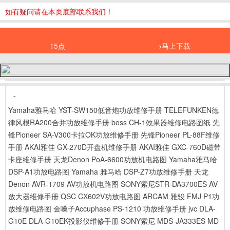
如有疑问请在本页底部联系我们！
15点
→马上下载
-
Yamaha雅马哈 YST-SW150低音炮功放维修手册
TELEFUNKEN德
律风根RA200合并功放维修手册
boss CH-1效果器维修电路图纸
先
锋Pioneer SA-V300卡拉OK功放维修手册
先锋Pioneer PL-88F维修
手册
AKAI雅佳 GX-270D开盘机维修手册
AKAI雅佳 GXC-760D磁带
卡座维修手册
天龙Denon PoA-6600功放机电路图
Yamaha雅马哈
DSP-A1功放电路图
Yamaha 雅马哈 DSP-Z7功放维修手册
天龙
Denon AVR-1709 AV功放机电路图
SONY索尼STR-DA3700ES AV
放大器维修手册
QSC CX602V功放电路图
ARCAM 雅骏 FMJ P1功
放维修电路图
金嗓子Accuphase PS-1210 功放维修手册
jvc DLA-
G10E DLA-G10EK投影仪维修手册
SONY索尼 MDS-JA333ES MD