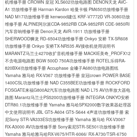
机维修手册
CROWN 皇冠 XLS602功放电路图
DENON天龙 AVC-
A1 功放维修手册
Harman Kardon 哈曼卡顿 PM650功放维修手册
NAD M17功放维修手册
kenwood建伍 KRF-V7772D VR-3080功放
维修手册
ALPINE阿尔派CDA-9852RB CDA-9852RR CDE-9850RI
汽车音响维修手册
Denon天龙 AVR-1911 功放维修手册
SHERWOOD狮龙 RD-6504功放维修手册
Onkyo 安桥 TX-SR608
功放维修手册
Onkyo 安桥TX-NR535 AV接收机使用说明书
MARANTZ马兰士4270收扩音机维修手册
MACKIE美奇_PROFX12
不含电源电路图
BGW 500D 750A功放维修手册
ROTEL乐得RA-
820BX4功放维修手册
Accuphase 金嗓子A680功放电路图纸
Yamaha 雅马哈 RX-V367 功放维修手册
皇冠crown POWER BASE
1400CSL功放维修手册
NAD C355BEE功放维修手册
ROCKFORD
FOSGATE来福G800A2汽车功放电路图
NAD L75 AV功率放大器电
路图
Marantz马兰士PS5200功放维修手册
INTEGRA ONKYO安桥
DTR80.1功放维修手册
Yamaha 雅马哈SPX2000数字效果器处理器
中文使用说明书
JBL GT5-A604 GT5-S644 4声道功放维修手册
索
尼Sony STR-VA333ES功放维修手册
Yamaha 雅马哈 RX-V3067
RX-A3000 AV功放维修手册
Sony索尼STR-SE501功放维修手册
Yamaha 雅马哈雅马哈RX-V675/HTR-6066/ RX-A730/TSR-6750