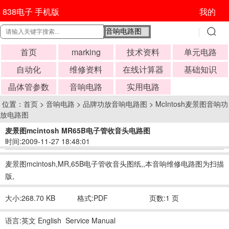
838电子 手机版
我的
首页
marking
技术资料
单元电路
自动化
维修资料
在线计算器
基础知识
晶体管参数
音响电路
实用电路
位置：
首页
>
音响电路
>
品牌功放音响电路图
>
McIntosh麦景图音响功
放电路图
麦景图mcintosh MR65B电子管收音头电路图
时间:2009-11-27 18:48:01
麦景图mcintosh,MR,65B电子管收音头图纸,,本音响维修电路图为扫描
版,
大小:268.70 KB
格式:PDF
页数:1 页
语言:英文 English Service Manual