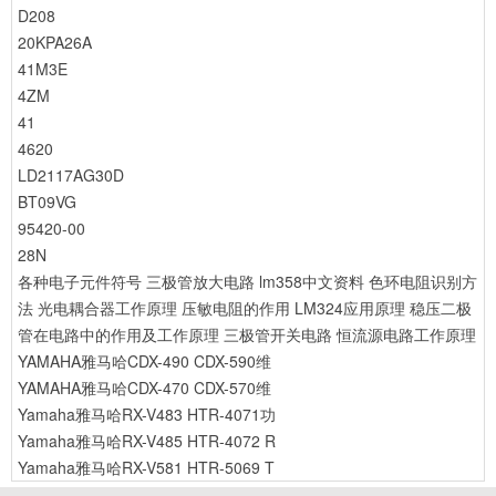
D208
20KPA26A
41M3E
4ZM
41
4620
LD2117AG30D
BT09VG
95420-00
28N
各种电子元件符号
三极管放大电路
lm358中文资料
色环电阻识别方
法
光电耦合器工作原理
压敏电阻的作用
LM324应用原理
稳压二极
管在电路中的作用及工作原理
三极管开关电路
恒流源电路工作原理
YAMAHA雅马哈CDX-490 CDX-590维
YAMAHA雅马哈CDX-470 CDX-570维
Yamaha雅马哈RX-V483 HTR-4071功
Yamaha雅马哈RX-V485 HTR-4072 R
Yamaha雅马哈RX-V581 HTR-5069 T