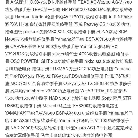
册
AKAI雅佳 GXC-750D卡座维修手册
TEAC AG-V6200 AG-V7700
功放维修手册
TEAC第一音响 NP-H750网络USB DAC集成功放维修
手册
Harman Kardon哈曼卡顿AVR1700功放维修手册
ALPINE阿尔
派PXA-H700多媒体处理器维修手册
百威 Peavey CS-1000X 功放
维修图纸
pioneer 先锋VSX-821-K功放维修手册
SONY索尼 BDP-
N460蓝光播放机维修手册
Yamaha雅马哈 DSP-AX1500功放维修手
册
CARVER卡维 PM-900功放维修手册
Yamaha 雅马哈 RX-
V392RDS 功放维修手册
studer瑞华士 A726收音头电路图 维修手
册
QSC POWERLIGHT 2.0功放维修手册
nikko sta-9090d收扩音机
音响功放电路 维修手册
LUXMAN力士C-120A功放电路图
Yamaha
雅马哈RX-V592 R-V902 RX-V592RDS功放维修手册
PHILIPS飞利
浦 MCD908组合音响维修手册
Onkyo 安桥 TX-SR8340功放维修手
册
雅马哈yamaha rx-v3900功放电路图
WHARFEDALE乐富豪 S-
1500功放500W电路图
NAD 3080 功放维修电路图
Sony 索尼 STR-
D365功放维修手册
Marantz马兰士 SR6300功放维修电路图
YAMAHA雅马哈RX-V4600 DSP-AX4600功放维修手册
Yamaha雅马
哈DSP-AX361功放维修手册
Yamaha 雅马哈 R-V1103功放维修手
册
NAD 2200后级功放维修手册
咪宝mipro ACT-7H手握式麦克风话
筒发射器维修手册
马兰士marantz 1040 功放维修电路图