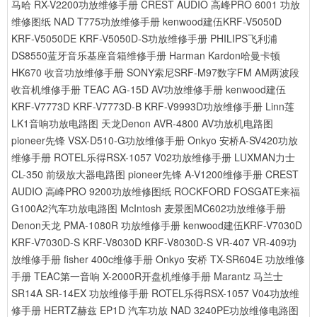
马哈 RX-V2200功放维修手册
CREST AUDIO 高峰PRO 6001 功放
维修图纸
NAD T775功放维修手册
kenwood建伍KRF-V5050D
KRF-V5050DE KRF-V5050D-S功放维修手册
PHILIPS飞利浦
DS8550蓝牙音乐基座音箱维修手册
Harman Kardon哈曼卡顿
HK670 收音功放维修手册
SONY索尼SRF-M97数字FM AM两波段
收音机维修手册
TEAC AG-15D AV功放维修手册
kenwood建伍
KRF-V7773D KRF-V7773D-B KRF-V9993D功放维修手册
Linn莲
LK1音响功放电路图
天龙Denon AVR-4800 AV功放机电路图
pioneer先锋 VSX-D510-G功放维修手册
Onkyo 安桥A-SV420功放
维修手册
ROTEL乐得RSX-1057 V02功放维修手册
LUXMAN力士
CL-350 前级放大器电路图
pioneer先锋 A-V1200维修手册
CREST
AUDIO 高峰PRO 9200功放维修图纸
ROCKFORD FOSGATE来福
G100A2汽车功放电路图
McIntosh 麦景图MC602功放维修手册
Denon天龙 PMA-1080R 功放维修手册
kenwood建伍KRF-V7030D
KRF-V7030D-S KRF-V8030D KRF-V8030D-S VR-407 VR-409功
放维修手册
fisher 400c维修手册
Onkyo 安桥 TX-SR604E 功放维修
手册
TEAC第一音响 X-2000R开盘机维修手册
Marantz 马兰士
SR14A SR-14EX 功放维修手册
ROTEL乐得RSX-1057 V04功放维
修手册
HERTZ赫兹 EP1D 汽车功放
NAD 3240PE功放维修电路图