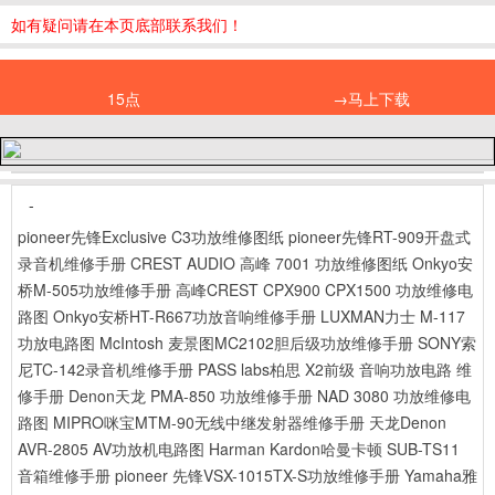
如有疑问请在本页底部联系我们！
15点
→马上下载
-
pioneer先锋Exclusive C3功放维修图纸
pioneer先锋RT-909开盘式
录音机维修手册
CREST AUDIO 高峰 7001 功放维修图纸
Onkyo安
桥M-505功放维修手册
高峰CREST CPX900 CPX1500 功放维修电
路图
Onkyo安桥HT-R667功放音响维修手册
LUXMAN力士 M-117
功放电路图
McIntosh 麦景图MC2102胆后级功放维修手册
SONY索
尼TC-142录音机维修手册
PASS labs柏思 X2前级 音响功放电路 维
修手册
Denon天龙 PMA-850 功放维修手册
NAD 3080 功放维修电
路图
MIPRO咪宝MTM-90无线中继发射器维修手册
天龙Denon
AVR-2805 AV功放机电路图
Harman Kardon哈曼卡顿 SUB-TS11
音箱维修手册
pioneer 先锋VSX-1015TX-S功放维修手册
Yamaha雅