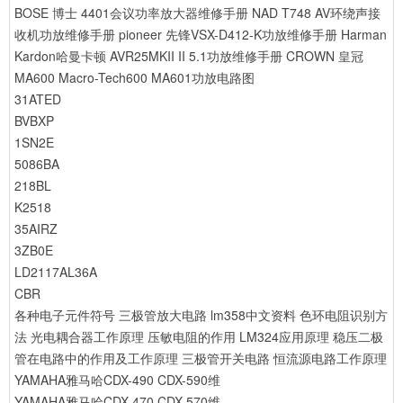
BOSE 博士 4401会议功率放大器维修手册
NAD T748 AV环绕声接
收机功放维修手册
pioneer 先锋VSX-D412-K功放维修手册
Harman
Kardon哈曼卡顿 AVR25MKII II 5.1功放维修手册
CROWN 皇冠
MA600 Macro-Tech600 MA601功放电路图
31ATED
BVBXP
1SN2E
5086BA
218BL
K2518
35AIRZ
3ZB0E
LD2117AL36A
CBR
各种电子元件符号
三极管放大电路
lm358中文资料
色环电阻识别方
法
光电耦合器工作原理
压敏电阻的作用
LM324应用原理
稳压二极
管在电路中的作用及工作原理
三极管开关电路
恒流源电路工作原理
YAMAHA雅马哈CDX-490 CDX-590维
YAMAHA雅马哈CDX-470 CDX-570维