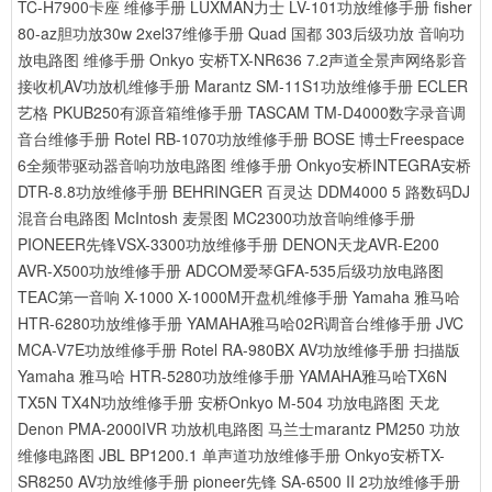
TC-H7900卡座 维修手册
LUXMAN力士 LV-101功放维修手册
fisher
80-az胆功放30w 2xel37维修手册
Quad 国都 303后级功放 音响功
放电路图 维修手册
Onkyo 安桥TX-NR636 7.2声道全景声网络影音
接收机AV功放机维修手册
Marantz SM-11S1功放维修手册
ECLER
艺格 PKUB250有源音箱维修手册
TASCAM TM-D4000数字录音调
音台维修手册
Rotel RB-1070功放维修手册
BOSE 博士Freespace
6全频带驱动器音响功放电路图 维修手册
Onkyo安桥INTEGRA安桥
DTR-8.8功放维修手册
BEHRINGER 百灵达 DDM4000 5 路数码DJ
混音台电路图
McIntosh 麦景图 MC2300功放音响维修手册
PIONEER先锋VSX-3300功放维修手册
DENON天龙AVR-E200
AVR-X500功放维修手册
ADCOM爱琴GFA-535后级功放电路图
TEAC第一音响 X-1000 X-1000M开盘机维修手册
Yamaha 雅马哈
HTR-6280功放维修手册
YAMAHA雅马哈02R调音台维修手册
JVC
MCA-V7E功放维修手册
Rotel RA-980BX AV功放维修手册 扫描版
Yamaha 雅马哈 HTR-5280功放维修手册
YAMAHA雅马哈TX6N
TX5N TX4N功放维修手册
安桥Onkyo M-504 功放电路图
天龙
Denon PMA-2000IVR 功放机电路图
马兰士marantz PM250 功放
维修电路图
JBL BP1200.1 单声道功放维修手册
Onkyo安桥TX-
SR8250 AV功放维修手册
pioneer先锋 SA-6500 II 2功放维修手册