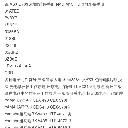
锋 VSX-D703S功放维修手册
NAD M15 HD功放维修手册
31ATED
BVBXP
1SN2E
5086BA
218BL
K2518
35AIRZ
3ZB0E
LD2117AL36A
CBR
各种电子元件符号
三极管放大电路
lm358中文资料
色环电阻识别方
法
光电耦合器工作原理
压敏电阻的作用
LM324应用原理
稳压二极
管在电路中的作用及工作原理
三极管开关电路
恒流源电路工作原理
YAMAHA雅马哈CDX-490 CDX-590维
YAMAHA雅马哈CDX-470 CDX-570维
Yamaha雅马哈RX-V483 HTR-4071功
Yamaha雅马哈RX-V485 HTR-4072 R
Yamaha雅马哈RX-V581 HTR-5069 T