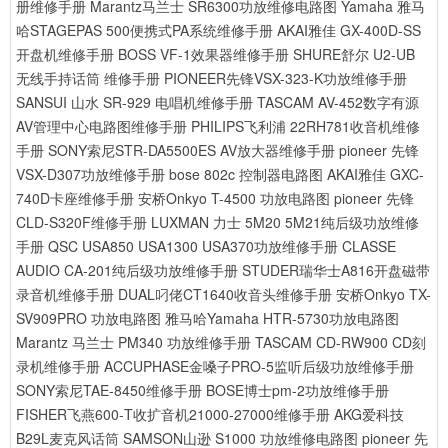
册维修手册
Marantz马兰士 SR6300功放维修电路图
Yamaha 雅马
哈STAGEPAS 500便携式PA系统维修手册
AKAI雅佳 GX-400D-SS
开盘机维修手册
BOSS VF-1效果器维修手册
SHURE舒尔 U2-UB
无线手持话筒 维修手册
PIONEER先锋VSX-323-K功放维修手册
SANSUI 山水 SR-929 电唱机维修手册
TASCAM AV-452数字有源
AV管理中心电路图维修手册
PHILIPS飞利浦 22RH781收音机维修
手册
SONY索尼STR-DA5500ES AV放大器维修手册
pioneer 先锋
VSX-D307功放维修手册
bose 802c 控制器电路图
AKAI雅佳 GXC-
740D卡座维修手册
安桥Onkyo T-4500 功放电路图
pioneer 先锋
CLD-S320F维修手册
LUXMAN 力士 5M20 5M21纯后级功放维修
手册
QSC USA850 USA1300 USA370功放维修手册
CLASSE
AUDIO CA-201纯后级功放维修手册
STUDER瑞华士A816开盘磁带
录音机维修手册
DUAL叼佬CT1640收音头维修手册
安桥Onkyo TX-
SV909PRO 功放电路图
雅马哈Yamaha HTR-5730功放电路图
Marantz 马兰士 PM340 功放维修手册
TASCAM CD-RW900 CD刻
录机维修手册
ACCUPHASE金嗓子PRO-5监听后级功放维修手册
SONY索尼TAE-8450维修手册
BOSE博士pm-2功放维修手册
FISHER飞燕600-T收扩音机21000-27000维修手册
AKG爱科技
B29L麦克风话筒
SAMSON山逊 S1000 功放维修电路图
pioneer 先