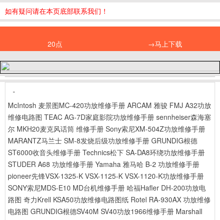
如有疑问请在本页底部联系我们！
20点
→马上下载
-
McIntosh 麦景图MC-420功放维修手册
ARCAM 雅骏 FMJ A32功放
维修电路图
TEAC AG-7D家庭影院功放维修手册
sennheiser森海塞
尔 MKH20麦克风话筒 维修手册
Sony索尼XM-504Z功放维修手册
MARANTZ马兰士 SM-8发烧后级功放维修手册
GRUNDIG根德
ST6000收音头维修手册
Technics松下 SA-DA8环绕功放维修手册
STUDER A68 功放维修手册
Yamaha 雅马哈 B-2 功放维修手册
pioneer先锋VSX-1325-K VSX-1125-K VSX-1120-K功放维修手册
SONY索尼MDS-E10 MD台机维修手册
哈福Hafler DH-200功放电
路图
奇力Krell KSA50功放维修电路图纸
Rotel RA-930AX 功放维修
电路图
GRUNDIG根德SV40M SV40功放1966维修手册
Marshall