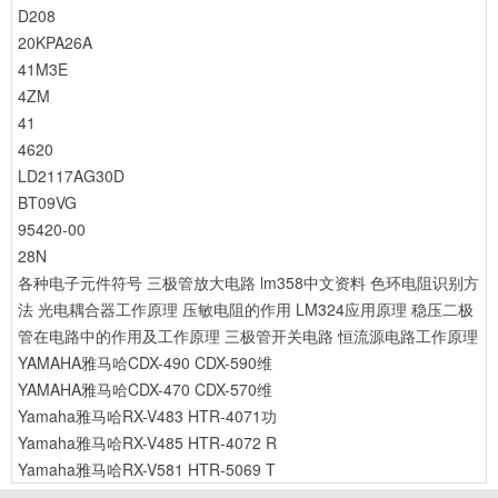
D208
20KPA26A
41M3E
4ZM
41
4620
LD2117AG30D
BT09VG
95420-00
28N
各种电子元件符号
三极管放大电路
lm358中文资料
色环电阻识别方
法
光电耦合器工作原理
压敏电阻的作用
LM324应用原理
稳压二极
管在电路中的作用及工作原理
三极管开关电路
恒流源电路工作原理
YAMAHA雅马哈CDX-490 CDX-590维
YAMAHA雅马哈CDX-470 CDX-570维
Yamaha雅马哈RX-V483 HTR-4071功
Yamaha雅马哈RX-V485 HTR-4072 R
Yamaha雅马哈RX-V581 HTR-5069 T