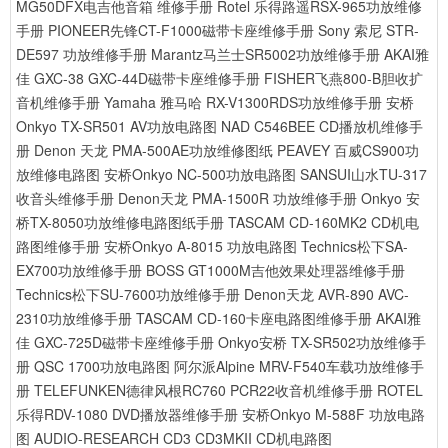
MG50DFX电吉他音箱 维修手册
Rotel 乐得路遥RSX-965功放维修
手册
PIONEER先锋CT-F1000磁带卡座维修手册
Sony 索尼 STR-
DE597 功放维修手册
Marantz马兰士SR5002功放维修手册
AKAI雅
佳 GXC-38 GXC-44D磁带卡座维修手册
FISHER飞燕800-B胆收扩
音机维修手册
Yamaha 雅马哈 RX-V1300RDS功放维修手册
安桥
Onkyo TX-SR501 AV功放电路图
NAD C546BEE CD播放机维修手
册
Denon 天龙 PMA-500AE功放维修图纸
PEAVEY 百威CS900功
放维修电路图
安桥Onkyo NC-500功放电路图
SANSUI山水TU-317
收音头维修手册
Denon天龙 PMA-1500R 功放维修手册
Onkyo 安
桥TX-8050功放维修电路图纸手册
TASCAM CD-160MK2 CD机电
路图维修手册
安桥Onkyo A-8015 功放电路图
Technics松下SA-
EX700功放维修手册
BOSS GT1000M吉他效果处理器维修手册
Technics松下SU-7600功放维修手册
Denon天龙 AVR-890 AVC-
2310功放维修手册
TASCAM CD-160卡座电路图维修手册
AKAI雅
佳 GXC-725D磁带卡座维修手册
Onkyo安桥 TX-SR502功放维修手
册
QSC 1700功放电路图
阿尔派Alpine MRV-F540车载功放维修手
册
TELEFUNKEN德律风根RC760 PCR22收音机维修手册
ROTEL
乐得RDV-1080 DVD播放器维修手册
安桥Onkyo M-588F 功放电路
图
AUDIO-RESEARCH CD3 CD3MKII CD机电路图