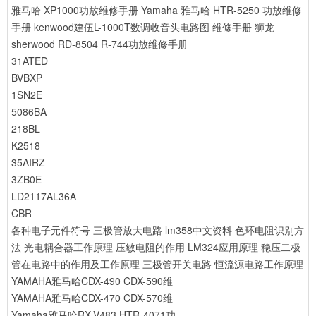
雅马哈 XP1000功放维修手册
Yamaha 雅马哈 HTR-5250 功放维修
手册
kenwood建伍L-1000T数调收音头电路图 维修手册
狮龙
sherwood RD-8504 R-744功放维修手册
31ATED
BVBXP
1SN2E
5086BA
218BL
K2518
35AIRZ
3ZB0E
LD2117AL36A
CBR
各种电子元件符号
三极管放大电路
lm358中文资料
色环电阻识别方
法
光电耦合器工作原理
压敏电阻的作用
LM324应用原理
稳压二极
管在电路中的作用及工作原理
三极管开关电路
恒流源电路工作原理
YAMAHA雅马哈CDX-490 CDX-590维
YAMAHA雅马哈CDX-470 CDX-570维
Yamaha雅马哈RX-V483 HTR-4071功