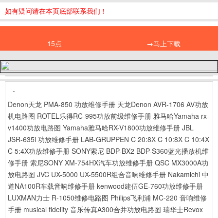
如有疑问请在本页底部联系我们！
15点
→马上下载
-
Denon天龙 PMA-850 功放维修手册
天龙Denon AVR-1706 AV功放
机电路图
ROTEL乐得RC-995功放前级维修手册
雅马哈Yamaha rx-
v1400功放电路图
Yamaha雅马哈RX-V1800功放维修手册
JBL
JSR-635i 功放维修手册
LAB-GRUPPEN C 20:8X C 10:8X C 10:4X
C 5:4X功放维修手册
SONY索尼 BDP-BX2 BDP-S360蓝光播放机维
修手册
索尼SONY XM-754HX汽车功放维修手册
QSC MX3000A功
放电路图
JVC UX-5000 UX-5500R组合音响维修手册
Nakamichi 中
道NA100R车载音响维修手册
kenwood建伍GE-760功放维修手册
LUXMAN力士 R-1050维修电路图
Philips飞利浦 MC-220 音响维修
手册
musical fidelity 音乐传真A300合并功放电路图
瑞华士Revox