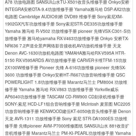
A78 功放电路图
SANSUI山水TU-X501收音头维修手册
Onkyo安桥
INTEGRA安桥DTA-9.4功放维修手册
Yamaha雅马哈 DSP-AX2功放
电路图
Cambridge AUDIO剑桥 DVD89 维修手册
Sony索尼XM-
1902GX汽车功放维修手册
Sony索尼STR-DE335功放维修手册
Yamaha 雅马哈 R-V502 功放维修手册
pioneer 先锋VSX-C301-S功
放维修手册
雅马哈yamaha RX-V463功放维修手册
Onkyo 安桥TX-
NR636 7.2声道全景声网络影音接收机AV功放机维修手册
天龙
Denon AVC-1630功放机电路图
YAMAHA雅马哈RX-V595A HTR-
5150 RX-V595ARDS AV功放维修手册
CARVER卡维TFM-15功放
2X100W维修手册
Pioneer 先锋 A-616功放维修
pioneer 先锋SX-
3600 功放维修手册
Onkyo安桥HT-R667功放音响维修手册
QSC
POWERLIGHT 1.8功放维修手册
Marantz马兰士 PM8004 功放维
修手册
Yamaha 雅马哈 RX-V863 功放维修手册
Yorkville威乐
AP6040功放维修手册
TASCAM CD-RW900 CD刻录机维修手册
SONY-索尼 HCD-LF1组合音响维修手册
McIntosh 麦景图 MC2205
功放音响维修手册
KENWOOD建伍KT-6050收音头维修手册
Denon
天龙 AVR-1311 功放维修手册
Sony 索尼 STR-DA1000ES 功放维
修手册
先锋pioneer AVM-P7000维修图纸
SANSUI山水 881收音扩
音机维修手册
Marantz马兰士 PM-KI-PEARL功放维修手册
Yamaha