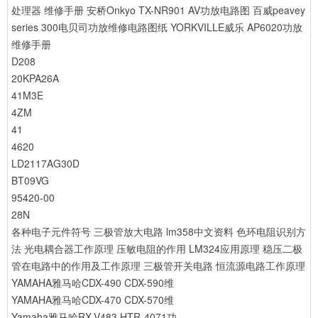
处理器 维修手册
安桥Onkyo TX-NR901 AV功放电路图
百威peavey
series 300电贝司功放维修电路图纸
YORKVILLE威乐 AP6020功放
维修手册
D208
20KPA26A
41M3E
4ZM
41
4620
LD2117AG30D
BT09VG
95420-00
28N
各种电子元件符号
三极管放大电路
lm358中文资料
色环电阻识别方
法
光电耦合器工作原理
压敏电阻的作用
LM324应用原理
稳压二极
管在电路中的作用及工作原理
三极管开关电路
恒流源电路工作原理
YAMAHA雅马哈CDX-490 CDX-590维
YAMAHA雅马哈CDX-470 CDX-570维
Yamaha雅马哈RX-V483 HTR-4071功