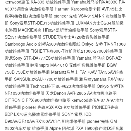
kenwood建伍 KA-893 功放维修手册
Yamaha雅马哈RX-A3030 RX-
V3075调音台功放维修手册
Harman Kardon哈曼卡顿 AVR45杜比
数字(接收机)功放维修手册
pioneer 先锋 VSX-919AH-K 功放维修手
册
Sony索尼STR-DE315功放维修手册
LUXMAN力士CL-34胆前级
电路图
MACKIE美奇 HR824监听音箱维修手册
Sony索尼STR-
SE591功放维修手册
STUDER瑞华士A726收音头维修手册
Cambridge Audio 剑桥A500功放维修图纸
Onkyo 安桥 TX-NR1008
功放维修手册
FISHER飞燕600-T收扩音机21000-27000维修手册
索尼Sony STR-DA777ES功放维修手册
Yamaha 雅马哈 DSP-AZ1
功放维修手册
咪宝mipro MA-101C 无线扩音机维修手册
BGW
750D 750E功放维修手册
Marantz马兰士 TA170AV TA135AV维修
手册
SANSUI山水AU-7700功放维修手册
雅马哈yamaha RX-V463
功放维修手册
Technics松下 su-v620功放维修手册
Onkyo 安桥TX-
NR1030功放维修手册
天龙Denon AVR-2805 AV功放机电路图
CITRONIC PPX-900功放维修电路图
kenwood建伍A-87 A-97功放
维修手册
pioneer 先锋VSX-AX3-K功放维修手册
PIONEER先锋
BDP-LX70蓝光播放器维修手册
SONY-索尼HCD-
D90AV/GR10AV/RX100AV组合音响维修手册
pioneer先锋 GM-
X802汽车功放 维修手册
Alpine 阿尔派 PXA-H900多声道DSP音频