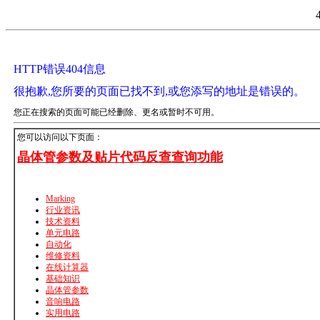
HTTP错误404信息
很抱歉,您所要的页面已找不到,或您添写的地址是错误的。
您正在搜索的页面可能已经删除、更名或暂时不可用。
您可以访问以下页面：
晶体管参数及贴片代码反查查询功能
Marking
行业资讯
技术资料
单元电路
自动化
维修资料
在线计算器
基础知识
晶体管参数
音响电路
实用电路