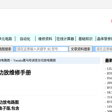
单元电路
自动化
维修资料
在线计算器
基础知识
晶体管参
最
响电路图
>
Yamaha雅马哈调音台功放电路图
LD
30功放维修手册
BT
954
28
BV
SK
31
30功放电路图
BV
1S
电子版,包含
50