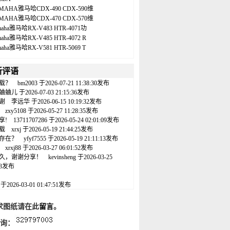
MAHA雅马哈CDX-490 CDX-590维
MAHA雅马哈CDX-470 CDX-570维
maha雅马哈RX-V483 HTR-4071功
maha雅马哈RX-V485 HTR-4072 R
maha雅马哈RX-V581 HTR-5069 T
新评语
载？
bm2003
于2026-07-21 11:38:30发布
蛐蛐儿
于2026-07-03 21:15:36发布
谢
李远华
于2026-06-15 10:19:32发布
zxy5108
于2026-05-27 11:28:35发布
享!
13711707286
于2026-05-24 02:01:09发布
载
xrxj
于2026-05-19 21:44:25发布
存在？
yfyf7555
于2026-05-19 21:11:13发布
xrxj88
于2026-03-27 06:01:52发布
久，谢谢分享！
kevinsheng
于2026-03-25
:43发布
名
于2026-03-01 01:47:51发布
求图纸请在此
留言
。
咨询：