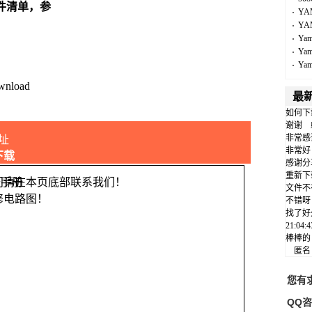
件清单，参
YA
YA
Ya
Ya
Ya
wnload
最
如何下
谢谢
非常感
址
非常好
下载
感谢分
重新下
问请在本页底部联系我们！
文件不
修电路图！
不错呀
找了好
21:04
棒棒的
匿
您有
QQ