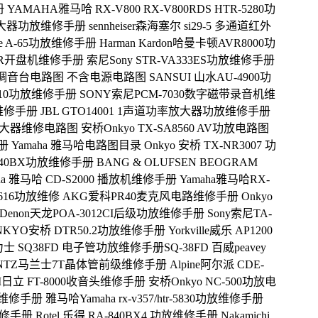
册
YAMAHA雅马哈 RX-V800 RX-V800RDS HTR-5280功
功率放大器功放维修手册
sennheiser森海塞尔 si29-5 多通道红外
se A-65功放维修手册
Harman Kardon哈曼卡顿AVR8000功
00R开盘机维修手册
索尼Sony STR-VA333ES功放维修手册
X22调音台电路图 不含电源电路图
SANSUI 山水AU-4900功
3010功放维修手册
SONY索尼PCM-7030数字磁带录音机维
放维修手册
JBL GTO14001 1声道功率放大器功放维修手册
AV放大器维修电路图
安桥Onkyo TX-SA8560 AV功放电路图
手册
Yamaha 雅马哈电路图目录
Onkyo 安桥 TX-NR3007 功
840BX功放维修手册
BANG & OLUFSEN BEOGRAM
ha 雅马哈 CD-S2000 播放机维修手册
Yamaha雅马哈RX-
A-616功放维修
AKG爱科PR40麦克风电路维修手册
Onkyo
Denon天龙POA-3012CI后级功放维修手册
Sony索尼TA-
ONKYO安桥 DTR50.2功放维修手册
Yorkville威乐 AP1200
士 SQ38FD 电子管功放维修手册SQ-38FD
百威peavey
NTZ马兰士7T晶体管前级维修手册
Alpine阿尔派 CDE-
HI日立 FT-8000收音头维修手册
安桥Onkyo NC-500功放电
头维修手册
雅马哈Yamaha rx-v357/htr-5830功放维修手册
功放维修手册
Rotel 乐得 RA-840BX4 功放维修手册
Nakamichi