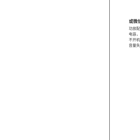
或微
功放配
电容，
不开机
音量失