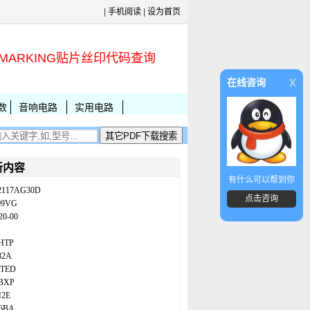
|
手机阅读
|
设为首页
MARKING贴片丝印代码查询
x
在线咨询
数
音响电路
实用电路
新内容
有什么可以帮到你
2117AG30D
点击咨询
09VG
20-00
N
HTP
32A
ATED
BXP
N2E
86BA