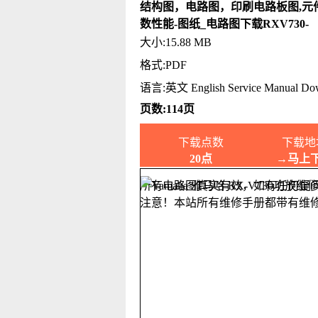
结构图，电路图，印刷电路板图,元
数性能-图纸_电路图下载RXV730-
大小:15.88 MB
格式:PDF
语言:英文 English Service Manual Do
页数:114页
下载点数
下载地
20点
→马上
所有电路图真实有效，如有任何疑
注意！本站所有维修手册都带有维