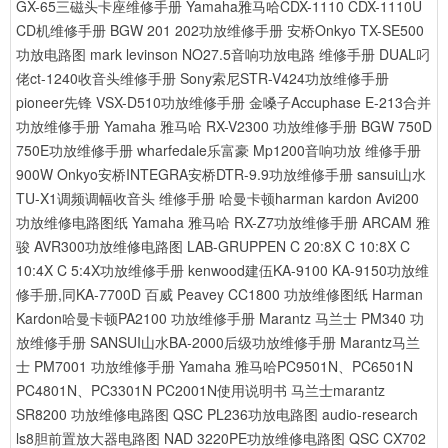
GX-65三磁头卡座维修手册
Yamaha雅马哈CDX-1110 CDX-1110U
CD机维修手册
BGW 201 202功放维修手册
安桥Onkyo TX-SE500
功放电路图
mark levinson NO27.5音响功放电路 维修手册
DUAL叼
佬ct-1240收音头维修手册
Sony索尼STR-V424功放维修手册
pioneer先锋 VSX-D510功放维修手册
金嗓子Accuphase E-213合并
功放维修手册
Yamaha 雅马哈 RX-V2300 功放维修手册
BGW 750D
750E功放维修手册
wharfedale乐富豪 Mp1200音响功放 维修手册
900W
Onkyo安桥INTEGRA安桥DTR-9.9功放维修手册
sansui山水
TU-X1调频调幅收音头 维修手册
哈曼卡顿harman kardon Avi200
功放维修电路图纸
Yamaha 雅马哈 RX-Z7功放维修手册
ARCAM 雅
骏 AVR300功放维修电路图
LAB-GRUPPEN C 20:8X C 10:8X C
10:4X C 5:4X功放维修手册
kenwood建伍KA-9100 KA-9150功放维
修手册,同KA-7700D
百威 Peavey CC1800 功放维修图纸
Harman
Kardon哈曼卡顿PA2100 功放维修手册
Marantz 马兰士 PM340 功
放维修手册
SANSUI山水BA-2000后级功放维修手册
Marantz马兰
士 PM7001 功放维修手册
Yamaha 雅马哈PC9501N、PC6501N
PC4801N、PC3301N PC2001N使用说明书
马兰士marantz
SR8200 功放维修电路图
QSC PL236功放电路图
audio-research
ls8胆前置放大器电路图
NAD 3220PE功放维修电路图
QSC CX702