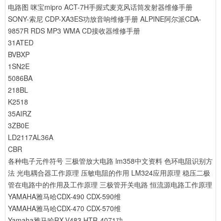
电路图
咪宝mipro ACT-7H手握式麦克风话筒发射器维修手册
SONY-索尼 CDP-XA3ES功放音响维修手册
ALPINE阿尔派CDA-
9857R RDS MP3 WMA CD接收器维修手册
31ATED
BVBXP
1SN2E
5086BA
218BL
K2518
35AIRZ
3ZB0E
LD2117AL36A
CBR
各种电子元件符号
三极管放大电路
lm358中文资料
色环电阻识别方
法
光电耦合器工作原理
压敏电阻的作用
LM324应用原理
稳压二极
管在电路中的作用及工作原理
三极管开关电路
恒流源电路工作原理
YAMAHA雅马哈CDX-490 CDX-590维
YAMAHA雅马哈CDX-470 CDX-570维
Yamaha雅马哈RX-V483 HTR-4071功