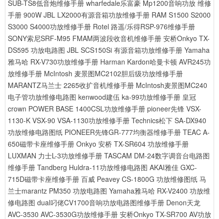
SUB-TS8低音炮维修手册
wharfedale乐富豪 Mp1200音响功放 维修
手册 900W
JBL LX2000有源音箱功放维修手册
RAM S1500 S2000
S3000 S4000功放维修手册
Rotel 路遥/乐得RSP-976维修手册
SONY索尼SRF-M95 FMAM两波段收音机维修手册
安桥Onkyo TX-
DS595 功放电路图
JBL SCS150Si 有源音箱功放维修手册
Yamaha
雅马哈 RX-V730功放维修手册
Harman Kardon哈曼卡顿 AVR245功
放维修手册
McIntosh 麦景图MC2102胆后级功放维修手册
MARANTZ马兰士 2265收扩音机维修手册
McIntosh麦景图MC240
电子管功放维修电路图
kenwood建伍 ka-99功放维修手册
皇冠
crown POWER BASE 1400CSL功放维修手册
pioneer先锋 VSX-
1130-K VSX-90 VSA-1130功放维修手册
Technics松下 SA-DX940
功放维修电路图纸
PIONEER先锋GR-777均衡器维修手册
TEAC A-
650磁带卡座维修手册
Onkyo 安桥 TX-SR604 功放维修手册
LUXMAN 力士L-3功放维修手册
TASCAM DM-24数字调音台电路图
维修手册
Tandberg Huldra-11功放维修电路图
AKAI雅佳 GXC-
715D磁带卡座维修手册
百威 Peavey CS-1800G 功放维修图纸
马
兰士marantz PM350 功放电路图
Yamaha雅马哈 RX-V2400 功放维
修电路图
dual叼佬CV1700音响功放电路图维修手册
Denon天龙
AVC-3530 AVC-3530G功放维修手册
安桥Onkyo TX-SR700 AV功放