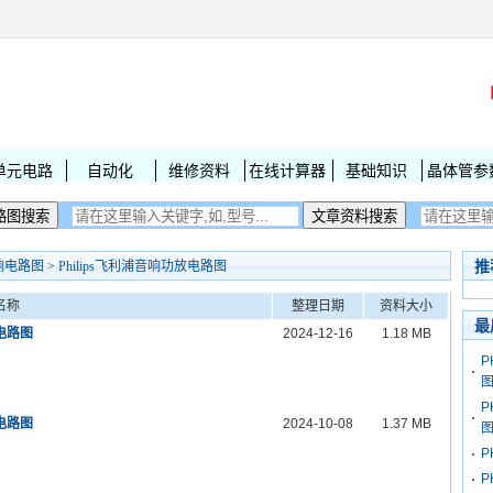
单元电路
自动化
维修资料
在线计算器
基础知识
晶体管参
推
响电路图
>
Philips飞利浦音响功放电路图
名称
整理日期
资料大小
最
修电路图
2024-12-16
1.18 MB
P
P
修电路图
2024-10-08
1.37 MB
P
P