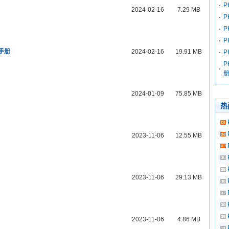
P
2024-02-16
7.29 MB
P
P
P
修手册
2024-02-16
19.91 MB
P
P
2024-01-09
75.85 MB
热
2023-11-06
12.55 MB
2023-11-06
29.13 MB
2023-11-06
4.86 MB