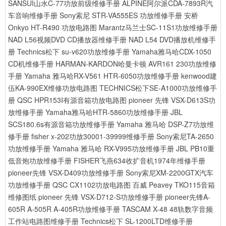
SANSUI山水C-77功放前级维修手册
ALPINE阿尔派CDA-7893R汽
车音响维修手册
Sony索尼 STR-VA555ES 功放维修手册
安桥
Onkyo HT-R490 功放电路图
Marantz马兰士SC-11S1功放维修手册
NAD L56视频DVD CD播放器维修手册
NAD L54 DVD播放机维修手
册
Technics松下 su-v620功放维修手册
Yamaha雅马哈CDX-1050
CD机维修手册
HARMAN-KARDON哈曼卡顿 AVR161 230功放维修
手册
Yamaha 雅马哈RX-V561 HTR-6050功放维修手册
kenwood建
伍KA-990EX维修功放电路图
TECHNICS松下SE-A1000功放维修手
册
QSC HPR153I有源音箱功放电路图
pioneer 先锋 VSX-D613S功
放维修手册
Yamaha雅马哈HTR-5860功放维修手册
JBL
SCS180.6s有源音箱功放维修手册
Yamaha 雅马哈 DSP-Z7功放维
修手册
fisher x-202功放30001-39999维修手册
Sony索尼TA-2650
功放维修手册
Yamaha 雅马哈 RX-V995功放维修手册
JBL PB10重
低音炮功放维修手册
FISHER飞燕634收扩音机1974年维修手册
pioneer先锋 VSX-D409功放维修手册
Sony索尼XM-2200GTX汽车
功放维修手册
QSC CX1102功放电路图
百威 Peavey TKO115音箱
维修图纸
pioneer 先锋 VSX-D712-S功放维修手册
pioneer先锋A-
605R A-505R A-405R功放维修手册
TASCAM X-48 48轨数字音频
工作站电路图维修手册
Technics松下 SL-1200LTD维修手册