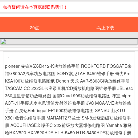
如有疑问请在本页底部联系我们！
20点
→马上下载
-
pioneer 先锋VSX-D412-K功放维修手册
ROCKFORD FOSGATE来
福G800A2汽车功放电路图
SONY索尼TAE-8450维修手册
奇力Krell
KSA100功放维修电路图纸
Denon 天龙 AVR-5308Ci功放维修手册
TASCAM CC-222SL卡座录音机/CD播放机电路图维修手册
JBL esc
360卫星音箱功放电路图
国都Quad 909功放维修电路图
咪宝mipro
ACT-7H手握式麦克风话筒发射器维修手册
JVC MCA-V7E功放维修
手册
百灵达Behringer EP1500功放维修电路图
SANSUI山水TU-
X501收音头维修手册
MARANTZ马兰士 SM-8发烧后级功放维修手
册
ACCUPHASE金嗓子C-222前级放大器维修电路图
Yamaha 雅马
哈RX-V520 RX-V520RDS HTR-5450 HTR-5450RDS功放维修手册