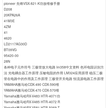
pioneer 先锋VSX-821-K功放维修手册
D208
20KPA26A
41M3E
4ZM
41
4620
LD2117AG30D
BT09VG
95420-00
28N
各种电子元件符号
三极管放大电路
lm358中文资料
色环电阻识别方
法
光电耦合器工作原理
压敏电阻的作用
LM324应用原理
稳压二极
管在电路中的作用及工作原理
三极管开关电路
恒流源电路工作原理
YAMAHA雅马哈CDX-490 CDX-590维
YAMAHA雅马哈CDX-470 CDX-570维
Yamaha雅马哈RX-V483 HTR-4071功
Yamaha雅马哈RX-V485 HTR-4072 R
Yamaha雅马哈RX-V581 HTR-5069 T