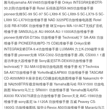
雅马哈yamaha AX-V465功放维修手册
Onkyo INTEGRA安桥DTR-
30.2(B)功放维修手册
Rotel 乐得路遥RSX-965功放维修手册
pioneer先锋SC-99 SC-97 SC-LX89-K SC-LX89-S SC-LX79-S SC-
LX89 SC-LX79功放维修手册
NAD 3225PE功放维修电路图
Rotel
乐得 RB-870BX 功放维修手册
咪宝mipro MA-101ACT无线扩音机
维修手册
SANSUI山水 AU-9900A AU-11000A功放维修手册
pioneer先锋VSX-D736s 功放维修手册
Technics松下 SA-AX6 功放
维修手册
PIONEER先锋PD-75 CD机维修手册
Onkyo安桥
INTEGRA安桥DTA-9.4功放维修手册
LUXMAN 力士K-230磁带卡座
维修手册
pioneer先锋 VSX-C302-S功放维修手册
JBL CS300.1 1通
道功率放大器维修手册
Sony索尼STR-DE935功放维修手册
technics松下 SU-MA10音响功放电路图 维修手册
松下Technics
SA-AX7功放维修手册
Yorkville威乐AP800 功放维修手册
TASCAM
CD-A550MKII卡座录音机/CD播放机电路图维修手册
Nakamichi 中
道 NA250BTR车载音响维修手册
Yamaha雅马哈 RX-V1500 功放电
路图
Marantz马兰士 SR6001 功放维修手册
Yamaha雅马哈RX-
A3030 RX-V3075调音台功放维修手册
Denon天龙 AVC-1590功放
维修手册
sony索尼 ta-1120A 功放维修手册
百威 Peavey CS-
1800G 功放维修图纸
瑞华士Revox A50功放维修手册
Marantz马兰