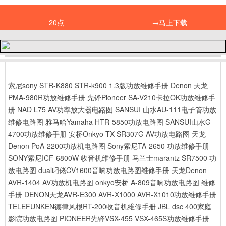
20点
→马上下载
-
索尼sony STR-K880 STR-k900 1.3版功放维修手册
Denon 天龙
PMA-980R功放维修手册
先锋Pioneer SA-V210卡拉OK功放维修手
册
NAD L75 AV功率放大器电路图
SANSUI 山水AU-111电子管功放
维修电路图
雅马哈Yamaha HTR-5850功放电路图
SANSUI山水G-
4700功放维修手册
安桥Onkyo TX-SR307G AV功放电路图
天龙
Denon PoA-2200功放机电路图
Sony索尼TA-2650 功放维修手册
SONY索尼ICF-6800W 收音机维修手册
马兰士marantz SR7500 功
放电路图
dual叼佬CV1600音响功放电路图维修手册
天龙Denon
AVR-1404 AV功放机电路图
onkyo安桥 A-809音响功放电路图 维修
手册
DENON天龙AVR-E300 AVR-X1000 AVR-X1010功放维修手册
TELEFUNKEN德律风根RT-200收音机维修手册
JBL dsc 400家庭
影院功放电路图
PIONEER先锋VSX-455 VSX-465S功放维修手册