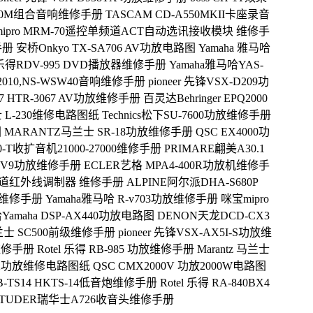
3000M组合音响维修手册
TASCAM CD-A550MKII卡座录音
ipro MRM-70遥控单频道ACT自动选讯接收模块 维修手
手册
安桥Onkyo TX-SA706 AV功放电路图
Yamaha 雅马哈
乐得RDV-995 DVD播放器维修手册
Yamaha雅马哈YAS-
-CU2010,NS-WSW40音响维修手册
pioneer 先锋VSX-D209功
77 HTR-3067 AV功放维修手册
百灵达Behringer EPQ2000
 L-230维修电路图纸
Technics松下SU-7600功放维修手册
图
MARANTZ马兰士 SR-18功放维修手册
QSC EX4000功
0-T收扩音机21000-27000维修手册
PRIMARE翩美A30.1
SU-V9功放维修手册
ECLER艺格 MPA4-400R功放机维修手
-5 多通道红外线调制器 维修手册
ALPINE阿尔派DHA-S680P
片机维修手册
Yamaha雅马哈 R-v703功放维修手册
咪宝mipro
amaha DSP-AX440功放电路图
DENON天龙DCD-CX3
马兰士 SC500前级维修手册
pioneer 先锋VSX-AX5I-S功放维
放维修手册
Rotel 乐得 RB-985 功放维修手册
Marantz 马兰士
312功放维修电路图纸
QSC CMX2000V 功放2000W电路图
-TS14 HKTS-14低音炮维修手册
Rotel 乐得 RA-840BX4
STUDER瑞华士A726收音头维修手册