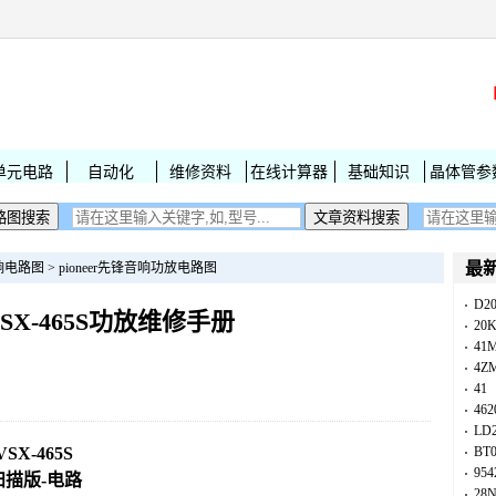
单元电路
自动化
维修资料
在线计算器
基础知识
晶体管参
最
响电路图
>
pioneer先锋音响功放电路图
D2
 VSX-465S功放维修手册
20
41
4Z
41
462
LD
SX-465S
BT
954
描版-电路
28