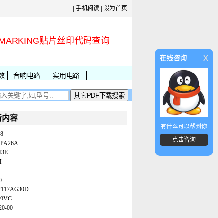
|
手机阅读
|
设为首页
MARKING贴片丝印代码查询
x
在线咨询
数
音响电路
实用电路
新内容
有什么可以帮到你
08
点击咨询
KPA26A
M3E
M
0
2117AG30D
09VG
20-00
N