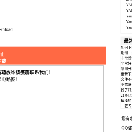
YA
YA
Ya
Ya
Ya
wnload
最
如何下
谢谢
址
非常感
下载
非常好
感谢分
问请在本页底部联系我们！
重新下
修电路图！
文件不
不错呀
找了好
21:04
棒棒的
匿
您有
QQ