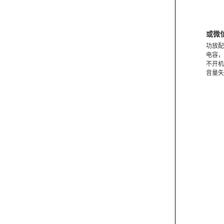
或微
功放配
电容，
不开机
音量失