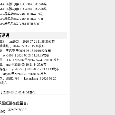
MAHA雅马哈CDX-490 CDX-590维
MAHA雅马哈CDX-470 CDX-570维
maha雅马哈RX-V483 HTR-4071功
maha雅马哈RX-V485 HTR-4072 R
maha雅马哈RX-V581 HTR-5069 T
新评语
载？
bm2003
于2026-07-21 11:38:30发布
蛐蛐儿
于2026-07-03 21:15:36发布
谢
李远华
于2026-06-15 10:19:32发布
zxy5108
于2026-05-27 11:28:35发布
享!
13711707286
于2026-05-24 02:01:09发布
载
xrxj
于2026-05-19 21:44:25发布
存在？
yfyf7555
于2026-05-19 21:11:13发布
xrxj88
于2026-03-27 06:01:52发布
久，谢谢分享！
kevinsheng
于2026-03-25
:43发布
名
于2026-03-01 01:47:51发布
求图纸请在此
留言
。
咨询：