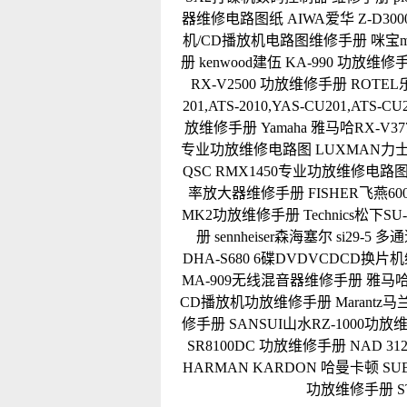
器维修电路图纸
AIWA爱华 Z-D
机/CD播放机电路图维修手册
咪宝m
册
kenwood建伍 KA-990 功放维修
RX-V2500 功放维修手册
ROTEL
201,ATS-2010,YAS-CU201,ATS
放维修手册
Yamaha 雅马哈RX-V3
专业功放维修电路图
LUXMAN力士
QSC RMX1450专业功放维修电路
率放大器维修手册
FISHER飞燕60
MK2功放维修手册
Technics松下
册
sennheiser森海塞尔 si29
DHA-S680 6碟DVDVCDCD换
MA-909无线混音器维修手册
雅马哈Y
CD播放机功放维修手册
Marantz
修手册
SANSUI山水RZ-1000功
SR8100DC 功放维修手册
NAD 
HARMAN KARDON 哈曼卡顿 SUB
功放维修手册