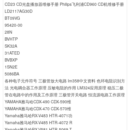
CD23 CD光盘播放器维修手册
Philips飞利浦CD960 CD机维修手册
LD2117AG30D
BT09VG
95420-00
28N
BVHTP
SK32A
31ATED
BVBXP
1SN2E
5086BA
各种电子元件符号
三极管放大电路
lm358中文资料
色环电阻识别方
法
光电耦合器工作原理
压敏电阻的作用
LM324应用原理
稳压二极
管在电路中的作用及工作原理
三极管开关电路
恒流源电路工作原理
YAMAHA雅马哈CDX-490 CDX-590维
YAMAHA雅马哈CDX-470 CDX-570维
Yamaha雅马哈RX-V483 HTR-4071功
Yamaha雅马哈RX-V485 HTR-4072 R
Yamaha雅马哈RX-V581 HTR-5069 T