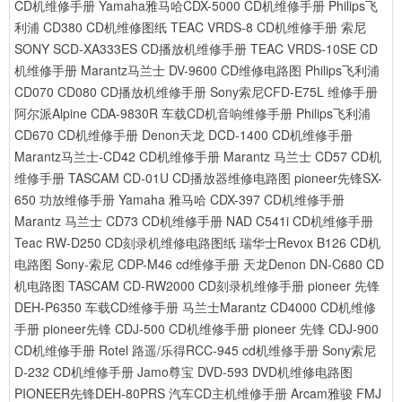
CD机维修手册
Yamaha雅马哈CDX-5000 CD机维修手册
Philips飞
利浦 CD380 CD机维修图纸
TEAC VRDS-8 CD机维修手册
索尼
SONY SCD-XA333ES CD播放机维修手册
TEAC VRDS-10SE CD
机维修手册
Marantz马兰士 DV-9600 CD维修电路图
Philips飞利浦
CD070 CD080 CD播放机维修手册
Sony索尼CFD-E75L 维修手册
阿尔派Alpine CDA-9830R 车载CD机音响维修手册
Philips飞利浦
CD670 CD机维修手册
Denon天龙 DCD-1400 CD机维修手册
Marantz马兰士-CD42 CD机维修手册
Marantz 马兰士 CD57 CD机
维修手册
TASCAM CD-01U CD播放器维修电路图
pioneer先锋SX-
650 功放维修手册
Yamaha 雅马哈 CDX-397 CD机维修手册
Marantz 马兰士 CD73 CD机维修手册
NAD C541i CD机维修手册
Teac RW-D250 CD刻录机维修电路图纸
瑞华士Revox B126 CD机
电路图
Sony-索尼 CDP-M46 cd维修手册
天龙Denon DN-C680 CD
机电路图
TASCAM CD-RW2000 CD刻录机维修手册
pioneer 先锋
DEH-P6350 车载CD维修手册
马兰士Marantz CD4000 CD机维修
手册
pioneer先锋 CDJ-500 CD机维修手册
pioneer 先锋 CDJ-900
CD机维修手册
Rotel 路遥/乐得RCC-945 cd机维修手册
Sony索尼
D-232 CD机维修手册
Jamo尊宝 DVD-593 DVD机维修电路图
PIONEER先锋DEH-80PRS 汽车CD主机维修手册
Arcam雅骏 FMJ