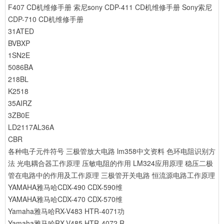
F407 CD机维修手册
索尼sony CDP-411 CD机维修手册
Sony索尼
CDP-710 CD机维修手册
31ATED
BVBXP
1SN2E
5086BA
218BL
K2518
35AIRZ
3ZB0E
LD2117AL36A
CBR
各种电子元件符号
三极管放大电路
lm358中文资料
色环电阻识别方
法
光电耦合器工作原理
压敏电阻的作用
LM324应用原理
稳压二极
管在电路中的作用及工作原理
三极管开关电路
恒流源电路工作原理
YAMAHA雅马哈CDX-490 CDX-590维
YAMAHA雅马哈CDX-470 CDX-570维
Yamaha雅马哈RX-V483 HTR-4071功
Yamaha雅马哈RX-V485 HTR-4072 R