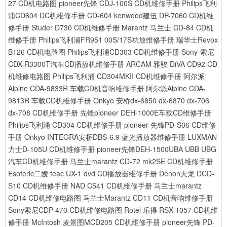
27 CD机电路图
pioneer先锋 CDJ-100S CD机维修手册
Philips飞利
浦CD604 DC机维修手册 CD-604
kenwood建伍 DP-7060 CD机维
修手册
Studer D730 CD机维修手册
Marantz 马兰士 CD-84 CD机
维修手册
Philips飞利浦FR951 00S/17S功放维修手册
瑞华士Revox
B126 CD机电路图
Philips飞利浦CD303 CD机维修手册
Sony-索尼
CDX-R3300T汽车CD播放机维修手册
ARCAM 雅骏 DiVA CD92 CD
机维修电路图
Philips飞利浦 CD304MKII CD机维修手册
阿尔派
Alpine CDA-9833R 车载CD机音响维修手册
阿尔派Alpine CDA-
9813R 车载CD机维修手册
Onkyo 安桥dx-6850 dx-6870 dx-706
dx-708 CD机维修手册
先锋pioneer DEH-1000E车载CD维修手册
Philips飞利浦 CD304 CD机维修手册
pioneer 先锋PD-S06 CD维修
手册
Onkyo INTEGRA安桥DBS-6.9 蓝光播放器维修手册
LUXMAN
力士D-105U CD机维修手册
pioneer先锋DEH-1500UBA UBB UBG
汽车CD机维修手册
马兰士marantz CD-72 mk2SE CD机维修手册
Esoteric二嫂 teac UX-1 dvd CD播放器维修手册
Denon天龙 DCD-
S10 CD机维修手册
NAD C541 CD机维修手册
马兰士marantz
CD14 CD机维修电路图
马兰士Marantz CD11 CD机音响维修手册
Sony索尼CDP-470 CD机维修电路图
Rotel 乐得 RSX-1057 CD机维
修手册
McIntosh 麦景图MCD205 CD机维修手册
pioneer先锋 PD-