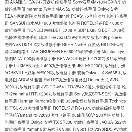
图
AKAI雅佳 GX-747开盘机维修手册
Sony索尼XM-1004GX汽车功
放维修手册
marantz 马兰士MA-9S2 功放维修手册
Onkyo安桥
RDA7-家庭影院功放维修手册
linn莲 PCAS175音响功放电路 维修手
册
SANSUI 山水AU-4900功放维修电路图
ROTEL乐得RB-1080功
放维修手册
PIONEER先锋BDP-LX88-K BDP-LX88-S BDP-LX88蓝
光播放器维修手册
瑞华士Revox B739收音机功放电路图
pioneer
先锋VSX-D514-K功放维修手册
BEHRINGER 百灵达 B812NEO有
源音箱电路图
LAB-GRUPPEN FP2600功放维修手册
McIntosh 麦
景图MDA1000解码维修手册
KENWOOD建伍 L-07CII前级功放维修
手册
LUXMAN力士 L-400功放维修图纸
JBL ESC200功放维修手册
YORKVILLE威乐 AP6020功放维修手册
安桥Onkyo TX-SV535 功放
电路图
ARCAM 雅骏 FMJ P7功放维修电路图
Denon天龙 AVR-
3200 功放维修手册
JVC TD-V541 TD-V542 3磁头卡座维修手册
雅
马哈yamaha HTR 6230功放维修手册
Sony索尼STR-SE391功放维
修手册
Harman Kardon哈曼卡顿 330a收音功放维修手册
Technics
松下SU-500功放维修手册
ROTEL乐得RC-1070功放前级维修手册
雅马哈Yamaha rx-v2090功放电路图
dual叼佬CV1280音响功放电
路图维修手册
Onkyo 安桥 TX-SR308 功放维修手册
JVC JA-S22功
放维修手册
Yamaha 雅马哈RX-V390 R-V501 RX-V390RDS AV功放