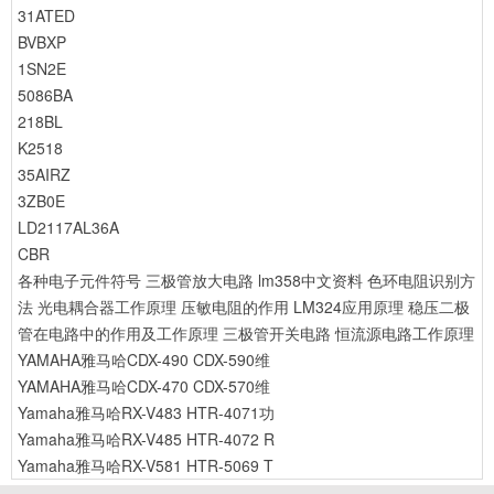
31ATED
BVBXP
1SN2E
5086BA
218BL
K2518
35AIRZ
3ZB0E
LD2117AL36A
CBR
各种电子元件符号
三极管放大电路
lm358中文资料
色环电阻识别方
法
光电耦合器工作原理
压敏电阻的作用
LM324应用原理
稳压二极
管在电路中的作用及工作原理
三极管开关电路
恒流源电路工作原理
YAMAHA雅马哈CDX-490 CDX-590维
YAMAHA雅马哈CDX-470 CDX-570维
Yamaha雅马哈RX-V483 HTR-4071功
Yamaha雅马哈RX-V485 HTR-4072 R
Yamaha雅马哈RX-V581 HTR-5069 T