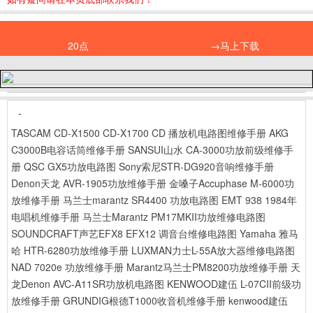
20点
→马上下载
-
TASCAM CD-X1500 CD-X1700 CD 播放机电路图维修手册
AKG
C3000B电容话筒维修手册
SANSUI山水 CA-3000功放前级维修手
册
QSC GX5功放电路图
Sony索尼STR-DG920音响维修手册
Denon天龙 AVR-1905功放维修手册
金嗓子Accuphase M-6000功
放维修手册
马兰士marantz SR4400 功放电路图
EMT 938 1984年
电唱机维修手册
马兰士Marantz PM17MKII功放维修电路图
SOUNDCRAFT声艺EFX8 EFX12 调音台维修电路图
Yamaha 雅马
哈 HTR-6280功放维修手册
LUXMAN力士L-55A放大器维修电路图
NAD 7020e 功放维修手册
Marantz马兰士PM8200功放维修手册
天
龙Denon AVC-A11SR功放机电路图
KENWOOD建伍 L-07CII前级功
放维修手册
GRUNDIG根德T1000收音机维修手册
kenwood建伍