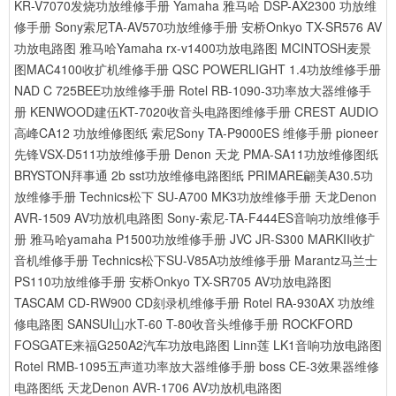
KR-V7070发烧功放维修手册
Yamaha 雅马哈 DSP-AX2300 功放维
修手册
Sony索尼TA-AV570功放维修手册
安桥Onkyo TX-SR576 AV
功放电路图
雅马哈Yamaha rx-v1400功放电路图
MCINTOSH麦景
图MAC4100收扩机维修手册
QSC POWERLIGHT 1.4功放维修手册
NAD C 725BEE功放维修手册
Rotel RB-1090-3功率放大器维修手
册
KENWOOD建伍KT-7020收音头电路图维修手册
CREST AUDIO
高峰CA12 功放维修图纸
索尼Sony TA-P9000ES 维修手册
pioneer
先锋VSX-D511功放维修手册
Denon 天龙 PMA-SA11功放维修图纸
BRYSTON拜事通 2b sst功放维修电路图纸
PRIMARE翩美A30.5功
放维修手册
Technics松下 SU-A700 MK3功放维修手册
天龙Denon
AVR-1509 AV功放机电路图
Sony-索尼-TA-F444ES音响功放维修手
册
雅马哈yamaha P1500功放维修手册
JVC JR-S300 MARKII收扩
音机维修手册
Technics松下SU-V85A功放维修手册
Marantz马兰士
PS110功放维修手册
安桥Onkyo TX-SR705 AV功放电路图
TASCAM CD-RW900 CD刻录机维修手册
Rotel RA-930AX 功放维
修电路图
SANSUI山水T-60 T-80收音头维修手册
ROCKFORD
FOSGATE来福G250A2汽车功放电路图
Linn莲 LK1音响功放电路图
Rotel RMB-1095五声道功率放大器维修手册
boss CE-3效果器维修
电路图纸
天龙Denon AVR-1706 AV功放机电路图