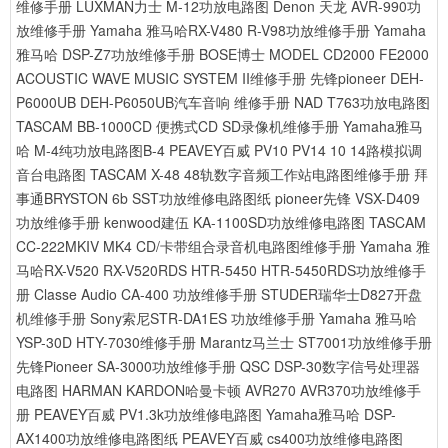
维修手册
LUXMAN力士 M-12功放电路图
Denon 天龙 AVR-990功
放维修手册
Yamaha 雅马哈RX-V480 R-V98功放维修手册
Yamaha
雅马哈 DSP-Z7功放维修手册
BOSE博士 MODEL CD2000 FE2000
ACOUSTIC WAVE MUSIC SYSTEM II维修手册
先锋pioneer DEH-
P6000UB DEH-P6050UB汽车音响 维修手册
NAD T763功放电路图
TASCAM BB-1000CD 便携式CD SD录像机维修手册
Yamaha雅马
哈 M-4纯功放电路图B-4
PEAVEY百威 PV10 PV14 10 14路模拟调
音台电路图
TASCAM X-48 48轨数字音频工作站电路图维修手册
拜
事通BRYSTON 6b SST功放维修电路图纸
pioneer先锋 VSX-D409
功放维修手册
kenwood建伍 KA-1100SD功放维修电路图
TASCAM
CC-222MKIV MK4 CD/卡带组合录音机电路图维修手册
Yamaha 雅
马哈RX-V520 RX-V520RDS HTR-5450 HTR-5450RDS功放维修手
册
Classe Audio CA-400 功放维修手册
STUDER瑞华士D827开盘
机维修手册
Sony索尼STR-DA1ES 功放维修手册
Yamaha 雅马哈
YSP-30D HTY-7030维修手册
Marantz马兰士 ST7001功放维修手册
先锋Pioneer SA-3000功放维修手册
QSC DSP-30数字信号处理器
电路图
HARMAN KARDON哈曼卡顿 AVR270 AVR370功放维修手
册
PEAVEY百威 PV1.3k功放维修电路图
Yamaha雅马哈 DSP-
AX1400功放维修电路图纸
PEAVEY百威 cs400功放维修电路图