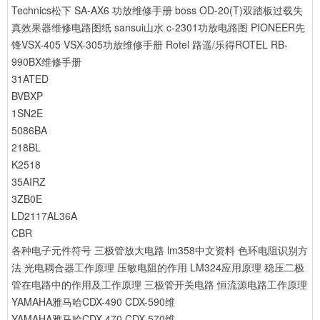
Technics松下 SA-AX6 功放维修手册
boss OD-20(T)双踏板过载失
真效果器维修电路图纸
sansui山水 c-2301功放电路图
PIONEER先
锋VSX-405 VSX-305功放维修手册
Rotel 路遥/乐得ROTEL RB-
990BX维修手册
31ATED
BVBXP
1SN2E
5086BA
218BL
K2518
35AIRZ
3ZB0E
LD2117AL36A
CBR
各种电子元件符号
三极管放大电路
lm358中文资料
色环电阻识别方
法
光电耦合器工作原理
压敏电阻的作用
LM324应用原理
稳压二极
管在电路中的作用及工作原理
三极管开关电路
恒流源电路工作原理
YAMAHA雅马哈CDX-490 CDX-590维
YAMAHA雅马哈CDX-470 CDX-570维