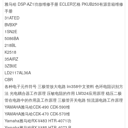
雅马哈 DSP-AZ1功放维修手册
ECLER艺格 PKUB250有源音箱维修
手册
31ATED
BVBXP
1SN2E
5086BA
218BL
K2518
35AIRZ
3ZB0E
LD2117AL36A
CBR
各种电子元件符号
三极管放大电路
lm358中文资料
色环电阻识别方
法
光电耦合器工作原理
压敏电阻的作用
LM324应用原理
稳压二极
管在电路中的作用及工作原理
三极管开关电路
恒流源电路工作原理
YAMAHA雅马哈CDX-490 CDX-590维
YAMAHA雅马哈CDX-470 CDX-570维
Yamaha雅马哈RX-V483 HTR-4071功
Yamaha雅马哈RX-V485 HTR-4072 R