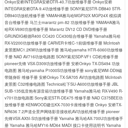
Onkyo安桥INTEGRA安桥DTR-40.7功放维修手册
Onkyo安桥
INTEGRA安桥DTA-9.4功放维修手册
SONY索尼STR-DB840 STR-
DB940功放机维修手册
YAMAHA雅马哈MGP32X MGP24X 模拟调
音台维修手册
马兰士marantz pm-82 功放维修手册
YAMAHA雅马
哈RX-V690功放维修手册
Marantz DV12 CD DVD维修手册
GRUNDIG根德R400 CC420 CC430组合维修手册
Yamaha雅马哈
RX-V2200功放维修手册
CARVER卡维C-1前级维修手册
McIntosh
麦景图MC1.2KW功放维修手册
雅马哈yamaha HTR-6060功放维修
手册
NAD AV716功放电路图
SONY索尼SDP-VF1 CD机维修手册
pioneer先锋 VSX-D309功放维修手册
安桥Onkyo TX-DS494 功放
电路图
雅马哈yamaha P1000S功放维修手册
sony索尼WM-DD9磁
带随身听 维修手册
安桥Onkyo TX-SA705 AV功放电路图
McIntosh
麦景图 C32维修电路图
Technics松下SU-A600功放维修手册
JBL
SUB-135低音炮有源音箱功放维修手册
Yamaha雅马哈 RX-V490 R-
v701功放电路图
Sony索尼STR-DE475 维修手册
NAD C375BEE功
放维修手册
KENWOOD建伍KX-7030卡座维修手册
Onkyo 安桥TX-
NR636 7.2声道全景声网络影音接收机AV功放机维修手册
pioneer
先锋VSX-AX5I-S功放维修手册
Yamaha 雅马哈AX-700U功放维修手
册
Yamaha 雅马哈MY16-MD64 MADI 接口卡使用说明书
Yamaha