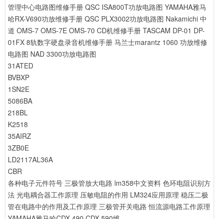
管理中心电路图维修手册
QSC ISA800T功放电路图
YAMAHA雅马
哈RX-V690功放维修手册
QSC PLX3002功放电路图
Nakamichi 中
道 OMS-7 OMS-7E OMS-70 CD机维修手册
TASCAM DP-01 DP-
01FX 8轨数字硬盘录音机维修手册
马兰士marantz 1060 功放维修
电路图
NAD 3300功放电路图
31ATED
BVBXP
1SN2E
5086BA
218BL
K2518
35AIRZ
3ZB0E
LD2117AL36A
CBR
各种电子元件符号
三极管放大电路
lm358中文资料
色环电阻识别方
法
光电耦合器工作原理
压敏电阻的作用
LM324应用原理
稳压二极
管在电路中的作用及工作原理
三极管开关电路
恒流源电路工作原理
YAMAHA雅马哈CDX-490 CDX-590维