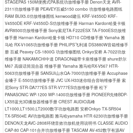
STAGEPAS 150M便携式PA系统功放维修手册
Denon天龙 AVR-
2311功放维修手册
PEAVEY百威5150 combo 功放维修电路图纸
RAM BUX5.0功放维修图纸
kenwood建伍 KRF-V4550D KRF-
V4550DE KRF-V4550D-S功放维修手册
Harman Kardon哈曼卡顿
AVR8500功放维修手册
Sony索尼TA-F222ESX TA-F500ES功放维
修手册
Harman Kardon哈曼卡顿 HD710 CD维修手册
Yamaha 雅
马哈 RX-V1065功放维修手册
PHILIPS飞利浦 DS3880W音箱维修手
册
百威 Peavey CS-1800G 功放维修图纸
Onkyo安桥 A-7022功放
维修手册
NAKAMICHI中道 DRAGON磁带卡座维修手册
shure舒尔
M67 高级话筒混合器 维修手册
Yamaha 雅马哈RX-V567 HTR-
5063功放维修手册
SANSUI山水QA-7000功放维修手册
Accuphase
金嗓子 E-550功放维修手册
JVC UX-H33迷你组合音响维修手册
索
尼Sony STR-DA777ES STR-V777ES功放维修手册
松下
PANASONIC WP-1200 WP-1400功放维修手册
PIONEER先锋BDP-
LX55蓝光3D播放器维修手册
CREST AUDIO高峰
LT1000,LT1500,LT2000数字功放电路图
安桥Onkyo TX-SR504
TX-SR504E AV功放电路图
雅马哈yamaha HTR 6230功放维修手册
DENON天龙AVC-2808环绕音效功放机使用说明书
CLASSE AUDIO
CAP-80 CAP-101合并功放维修手册
TASCAM AV-452数字有源AV