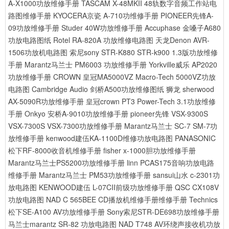
A-X1000功放维修手册
TASCAM X-48MKII 48轨数字音频工作站电
路图维修手册
KYOCERA京瓷 A-710功维修手册
PIONEER先锋A-
09功放维修手册
Studer 40W功放维修手册
Accuphase 金嗓子A680
功放电路图纸
Rotel RA-820A 功放维修电路图
天龙Denon AVR-
1506功放机电路图
索尼sony STR-K880 STR-k900 1.3版功放维修
手册
Marantz马兰士 PM6003 功放维修手册
Yorkville威乐 AP2020
功放维修手册
CROWN 皇冠MA5000VZ Macro-Tech 5000VZ功放
电路图
Cambridge Audio 剑桥A500功放维修图纸
狮龙 sherwood
AX-5090R功放维修手册
皇冠crown PT3 Power-Tech 3.1功放维修
手册
Onkyo 安桥A-9010功放维修手册
pioneer先锋 VSX-9300S
VSX-7300S VSX-7300功放维修手册
Marantz马兰士 SC-7 SM-7功
放维修手册
kenwood建伍KA-1100D维修功放电路图
PANASONIC
松下RF-8000收音机维修手册
fisher x-1000胆功放维修手册
Marantz马兰士PS5200功放维修手册
linn PCAS175音响功放电路
维修手册
Marantz马兰士 PM53功放维修手册
sansui山水 c-2301功
放电路图
KENWOOD建伍 L-07CII前级功放维修手册
QSC CX108V
功放电路图
NAD C 565BEE CD播放机维修手册维修手册
Technics
松下SE-A100 AV功放维修手册
Sony索尼STR-DE698功放维修手册
马兰士marantz SR-82 功放电路图
NAD T748 AV环绕声接收机功放