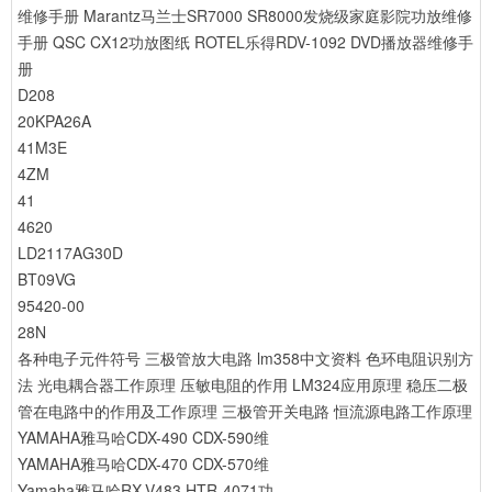
维修手册
Marantz马兰士SR7000 SR8000发烧级家庭影院功放维修
手册
QSC CX12功放图纸
ROTEL乐得RDV-1092 DVD播放器维修手
册
D208
20KPA26A
41M3E
4ZM
41
4620
LD2117AG30D
BT09VG
95420-00
28N
各种电子元件符号
三极管放大电路
lm358中文资料
色环电阻识别方
法
光电耦合器工作原理
压敏电阻的作用
LM324应用原理
稳压二极
管在电路中的作用及工作原理
三极管开关电路
恒流源电路工作原理
YAMAHA雅马哈CDX-490 CDX-590维
YAMAHA雅马哈CDX-470 CDX-570维
Yamaha雅马哈RX-V483 HTR-4071功