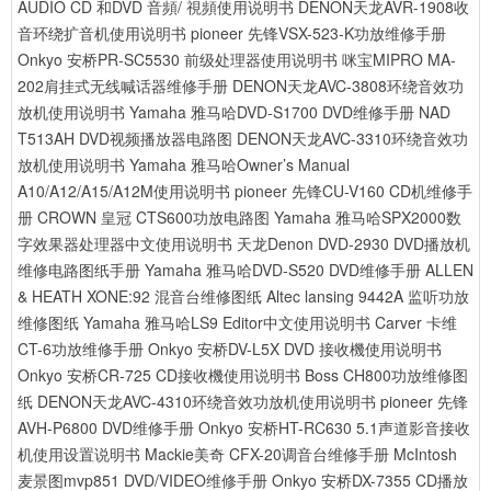
AUDIO CD 和DVD 音頻/ 視頻使用说明书
DENON天龙AVR-1908收
音环绕扩音机使用说明书
pioneer 先锋VSX-523-K功放维修手册
Onkyo 安桥PR-SC5530 前级处理器使用说明书
咪宝MIPRO MA-
202肩挂式无线喊话器维修手册
DENON天龙AVC-3808环绕音效功
放机使用说明书
Yamaha 雅马哈DVD-S1700 DVD维修手册
NAD
T513AH DVD视频播放器电路图
DENON天龙AVC-3310环绕音效功
放机使用说明书
Yamaha 雅马哈Owner’s Manual
A10/A12/A15/A12M使用说明书
pioneer 先锋CU-V160 CD机维修手
册
CROWN 皇冠 CTS600功放电路图
Yamaha 雅马哈SPX2000数
字效果器处理器中文使用说明书
天龙Denon DVD-2930 DVD播放机
维修电路图纸手册
Yamaha 雅马哈DVD-S520 DVD维修手册
ALLEN
& HEATH XONE:92 混音台维修图纸
Altec lansing 9442A 监听功放
维修图纸
Yamaha 雅马哈LS9 Editor中文使用说明书
Carver 卡维
CT-6功放维修手册
Onkyo 安桥DV-L5X DVD 接收機使用说明书
Onkyo 安桥CR-725 CD接收機使用说明书
Boss CH800功放维修图
纸
DENON天龙AVC-4310环绕音效功放机使用说明书
pioneer 先锋
AVH-P6800 DVD维修手册
Onkyo 安桥HT-RC630 5.1声道影音接收
机使用设置说明书
Mackie美奇 CFX-20调音台维修手册
McIntosh
麦景图mvp851 DVD/VIDEO维修手册
Onkyo 安桥DX-7355 CD播放