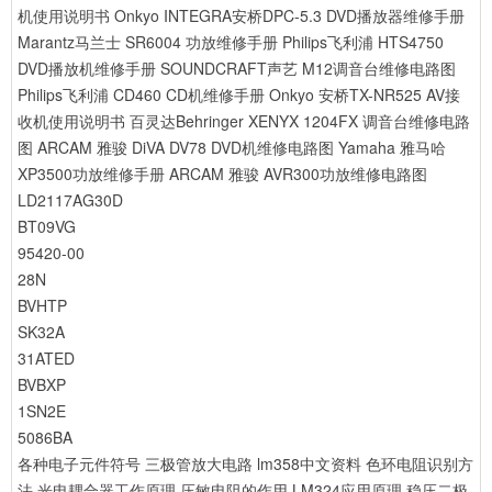
机使用说明书
Onkyo INTEGRA安桥DPC-5.3 DVD播放器维修手册
Marantz马兰士 SR6004 功放维修手册
Philips飞利浦 HTS4750
DVD播放机维修手册
SOUNDCRAFT声艺 M12调音台维修电路图
Philips飞利浦 CD460 CD机维修手册
Onkyo 安桥TX-NR525 AV接
收机使用说明书
百灵达Behringer XENYX 1204FX 调音台维修电路
图
ARCAM 雅骏 DiVA DV78 DVD机维修电路图
Yamaha 雅马哈
XP3500功放维修手册
ARCAM 雅骏 AVR300功放维修电路图
LD2117AG30D
BT09VG
95420-00
28N
BVHTP
SK32A
31ATED
BVBXP
1SN2E
5086BA
各种电子元件符号
三极管放大电路
lm358中文资料
色环电阻识别方
法
光电耦合器工作原理
压敏电阻的作用
LM324应用原理
稳压二极