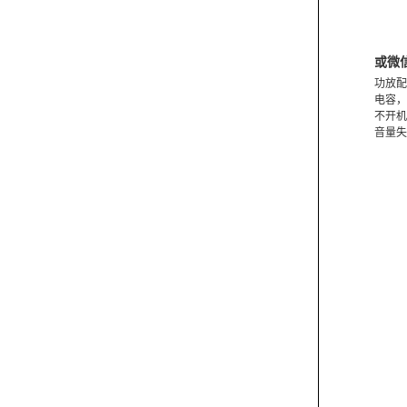
或微
功放配
电容，
不开机
音量失