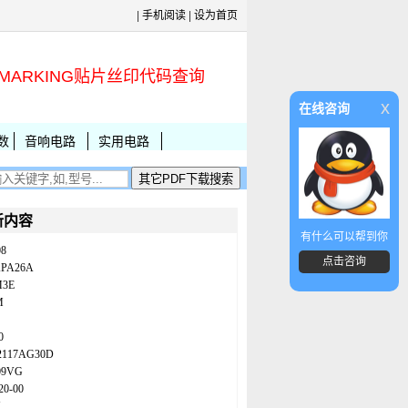
|
手机阅读
|
设为首页
MARKING贴片丝印代码查询
x
在线咨询
数
音响电路
实用电路
新内容
有什么可以帮到你
08
点击咨询
KPA26A
M3E
M
0
2117AG30D
09VG
20-00
N