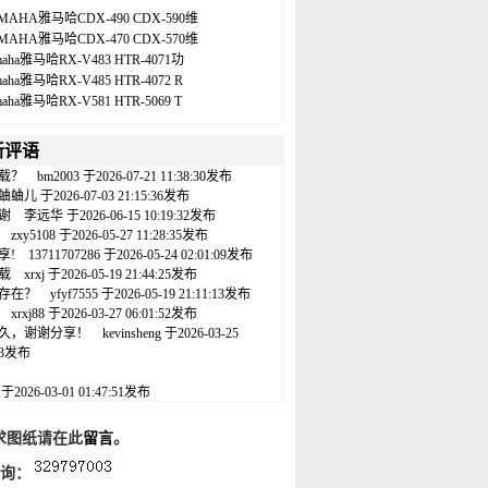
MAHA雅马哈CDX-490 CDX-590维
MAHA雅马哈CDX-470 CDX-570维
maha雅马哈RX-V483 HTR-4071功
maha雅马哈RX-V485 HTR-4072 R
maha雅马哈RX-V581 HTR-5069 T
新评语
载？
bm2003
于2026-07-21 11:38:30发布
蛐蛐儿
于2026-07-03 21:15:36发布
谢
李远华
于2026-06-15 10:19:32发布
zxy5108
于2026-05-27 11:28:35发布
享!
13711707286
于2026-05-24 02:01:09发布
载
xrxj
于2026-05-19 21:44:25发布
存在？
yfyf7555
于2026-05-19 21:11:13发布
xrxj88
于2026-03-27 06:01:52发布
久，谢谢分享！
kevinsheng
于2026-03-25
:43发布
名
于2026-03-01 01:47:51发布
求图纸请在此
留言
。
咨询：