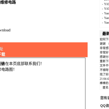
响维修电路
YA
YA
Ya
Ya
Ya
wnload
最
如何下
谢谢
非常感
址
非常好
下载
感谢分
重新下
问请在本页底部联系我们！
文件不
修电路图！
不错呀
找了好
21:04
棒棒的
匿
您有
QQ