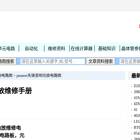
单元电路
自动化
维修资料
在线计算器
基础知识
晶体管参
最
响电路图
>
pioneer先锋音响功放电路图
D2
9功放维修手册
20
41
4Z
41
462
LD
09功放维修电
BT
954
刷电路板，元
28