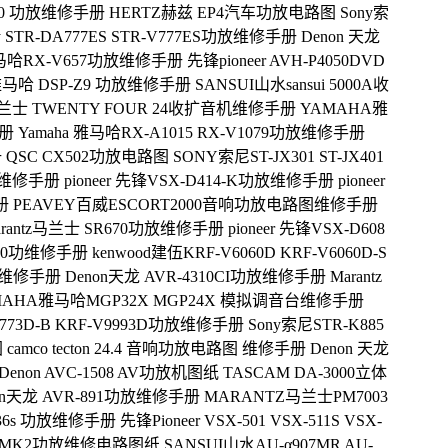
790 功放维修手册
HERTZ赫兹 EP4汽车功放电路图
Sony索
 STR-DA777ES STR-V777ES功放维修手册
Denon 天龙
雅马哈RX-V657功放维修手册
先锋pioneer AVH-P4050DVD
 雅马哈 DSP-Z9 功放维修手册
SANSUI山水sansui 5000A收
兰士 TWENTY FOUR 24收扩音机维修手册
YAMAHA雅
手册
Yamaha 雅马哈RX-A1015 RX-V1079功放维修手册
册
QSC CX502功放电路图
SONY索尼ST-JX301 ST-JX401
功放维修手册
pioneer 先锋VSX-D414-K功放维修手册
pioneer
册
PEAVEY百威ESCORT2000音响功放电路图维修手册
arantz马兰士 SR670功放维修手册
pioneer 先锋VSX-D608
710功维修手册
kenwood建伍KRF-V6060D KRF-V6060D-S
功放维修手册
Denon天龙 AVR-4310CI功放维修手册
Marantz
MAHA雅马哈MGP32X MGP24X 模拟调音台维修手册
V7773D-B KRF-V9993D功放维修手册
Sony索尼STR-K885
图
camco tecton 24.4 音响功放电路图 维修手册
Denon 天龙
enon AVC-1508 AV功放机图纸
TASCAM DA-3000立体
on天龙 AVR-891功放维修手册
MARANTZ马兰士PM7003
D736s 功放维修手册
先锋Pioneer VSX-501 VSX-511S VSX-
A50MK2功放维修电路图纸
SANSUI山水AU-α907MR AU-