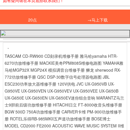
如有疑问请在本页底部联系我们！
20点
→马上下载
-
TASCAM CD-RW900 CD刻录机维修手册
雅马哈yamaha HTR-
6270功放维修手册
MACKIE美奇PPM808S维修电路图
YAMAHA雅
马哈MGP32X MGP24X 模拟调音台维修手册
狮龙 sherwood RX-
772功放维修手册
QSC DSP-30数字信号处理器电路图
JBL
ESC230功率放大器维修手册 120V供电
JVC UX-G950VB UX-
G950VE UX-G950VEN UX-G950VEV UX-G950VEE UX-G650B
UX-G650E UX-G650EN UX-G650EV迷你组合音响
MARANTZ马兰
士9胆前后级功放维修手册
HITACHI日立 FT-8000收音头维修手册
BGW 500D 750A功放维修手册
CARVER卡维 PM-900功放维修手
册
ROTEL乐得RB-985MKII五声道功放维修手册
BOSE博士
MODEL CD2000 FE2000 ACOUSTIC WAVE MUSIC SYSTEM II维