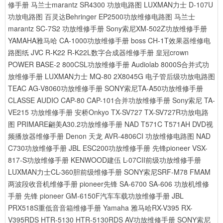
修手册
马兰士marantz SR4300 功放电路图
LUXMAN力士 D-107U
功放电路图
百灵达Behringer EP2500功放维修电路图
马兰士
marantz SC-7S2 功放维修手册
Sony索尼XM-502Z功放维修手册
YAMAHA雅马哈 CA-1000功放维修手册
boss CH-1T效果器维修电
路图纸
JVC R-K22 R-K22L数字合成器维修手册
皇冠crown
POWER BASE-2 800CSL功放维修手册
Audiolab 8000S合并式功
放维修手册
LUXMAN力士 MQ-80 2X8045G 电子管后级功放电路图
TEAC AG-V8060功放维修手册
SONY索尼TA-A50功放维修手册
CLASSE AUDIO CAP-80 CAP-101合并功放维修手册
Sony索尼 TA-
VE215 功放维修手册
安桥Onkyo TX-SV727 TX-SV727R功放电路
图
PRIMARE翩美A30.2功放维修手册
NAD T571C T571AH DVD视
频播放器维修手册
Denon 天龙 AVR-4806CI 功放维修电路图
NAD
C730功放维修手册
JBL ESC200功放维修手册
先锋pioneer VSX-
817-S功放维修手册
KENWOOD建伍 L-07CII前级功放维修手册
LUXMAN力士CL-360胆前级维修手册
SONY索尼SRF-M78 FMAM
两波段收音机维修手册
pioneer先锋 SA-6700 SA-606 功放机维修
手册
先锋 pioneer GM-6150F汽车车载功放维修手册
JBL
PRX518S重低音音箱维修手册
Yamaha 雅马哈RX-V395 RX-
V395RDS HTR-5130 HTR-5130RDS AV功放维修手册
SONY索尼