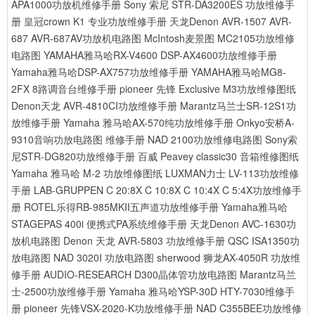
APA1000功放机维修手册
Sony 索尼 STR-DA3200ES 功放维修手
册
皇冠crown K1 专业功放维修手册
天龙Denon AVR-1507 AVR-
687 AVR-687AV功放机电路图
McIntosh麦景图 MC2105功放维修
电路图
YAMAHA雅马哈RX-V4600 DSP-AX4600功放维修手册
Yamaha雅马哈DSP-AX757功放维修手册
YAMAHA雅马哈MG8-
2FX 8路调音台维修手册
pioneer 先锋 Exclusive M3功放维修图纸
Denon天龙 AVR-4810CI功放维修手册
Marantz马兰士SR-12S1功
放维修手册
Yamaha 雅马哈AX-570纯功放维修手册
Onkyo安桥A-
9310音响功放电路图 维修手册
NAD 2100功放维修电路图
Sony索
尼STR-DG820功放维修手册
百威 Peavey classic30 音箱维修图纸
Yamaha 雅马哈 M-2 功放维修图纸
LUXMAN力士 LV-113功放维修
手册
LAB-GRUPPEN C 20:8X C 10:8X C 10:4X C 5:4X功放维修手
册
ROTEL乐得RB-985MKII五声道功放维修手册
Yamaha雅马哈
STAGEPAS 400i 便携式PA系统维修手册
天龙Denon AVC-1630功
放机电路图
Denon 天龙 AVR-5803 功放维修手册
QSC ISA1350功
放电路图
NAD 3020I 功放电路图
sherwood 狮龙AX-4050R 功放维
修手册
AUDIO-RESEARCH D300晶体管功放电路图
Marantz马兰
士-2500功放维修手册
Yamaha 雅马哈YSP-30D HTY-7030维修手
册
pioneer 先锋VSX-2020-K功放维修手册
NAD C355BEE功放维修