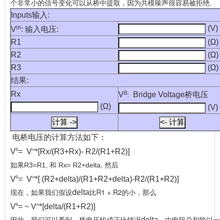
个非常小的信号变化可以从桥中提取，因为共模噪声很容易被拒绝.
Inputs输入:
in
(V)
V
: 输入电压:
R1
(Ω)
R2
(Ω)
R3
(Ω)
结果:
Rx
B
V
Bridge Voltage桥电压
:
(Ω)
(V)
电桥电压的计算方法如下：
B
in
V
= V
*[Rx/(R3+Rx)- R2/(R1+R2)]
如果R3=R1, 和 Rx= R2+delta, 然后
B
in
V
= V
*[ (R2+delta)/(R1+R2+delta)-R2/(R1+R2)]
现在，如果我们假设
比R1 + R2的小，那么
delta
B
in
V
= ~ V
*[delta/(R1+R2)]
delta