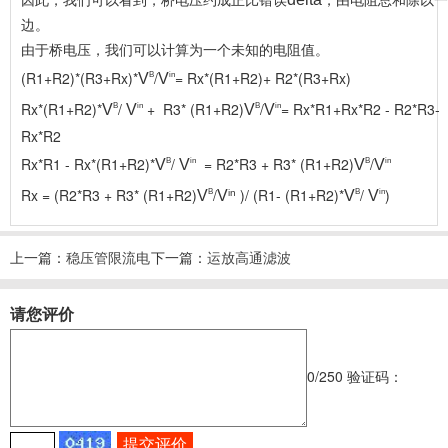
因此，我们可以看到，桥电压约成正比错误
，由电阻总和除以一
边。
由于桥电压，我们可以计算为一个未知的电阻值。
(R1+R2)*(R3+Rx)*
/
= Rx*(R1+R2)+ R2*(R3+Rx)
B
in
V
V
Rx*(R1+R2)*
/
+ R3* (R1+R2)
/
= Rx*R1+Rx*R2 - R2*R3-
B
in
B
in
V
V
V
V
Rx*R2
Rx*R1 - Rx*(R1+R2)*
/
= R2*R3 + R3* (R1+R2)
/
B
in
B
in
V
V
V
V
Rx = (R2*R3 + R3* (R1+R2)
/
)/ (R1- (R1+R2)*
/
)
B
B
in
V
V
in
V
V
上一篇：
稳压管限流电
下一篇：
运放高通滤波
阻计算器
器计算器
请您评价
0
/250
验证码：