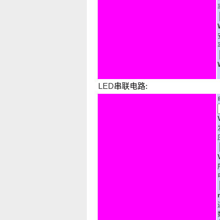
LED
串联电路
: