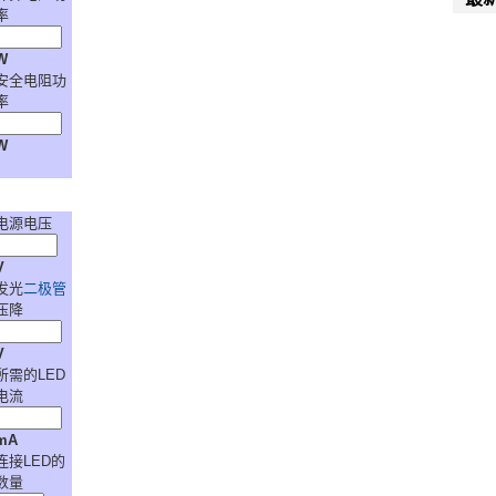
率
W
安全电阻功
率
W
电源电压
V
发光
二极管
压降
V
所需的LED
电流
mA
连接LED的
数量