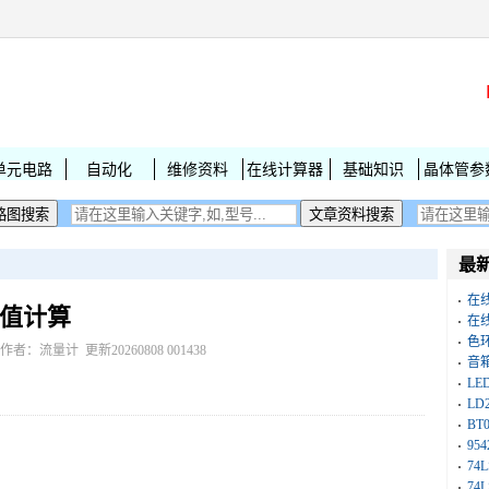
单元电路
自动化
维修资料
在线计算器
基础知识
晶体管参
最
在
阻值计算
在
色
作者：流量计 更新20260808 001438
音
L
LD
BT
954
74
74