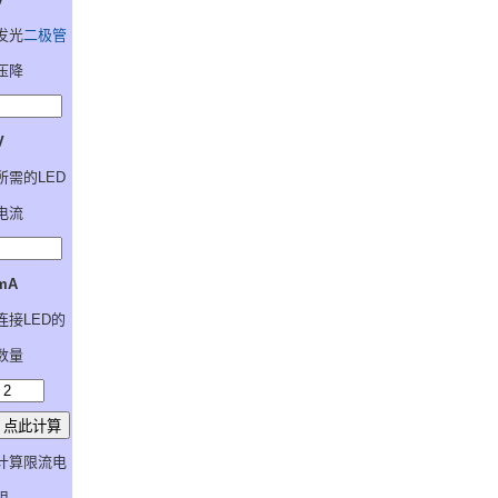
发光
二极管
压降
V
所需的LED
电流
mA
连接LED的
数量
计算限流电
阻