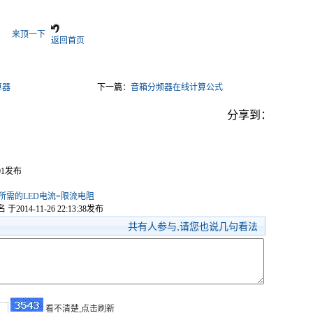
来顶一下
返回首页
算器
下一篇：
音箱分频器在线计算公式
分享到：
:01发布
所需的LED电流=限流电阻
名
于2014-11-26 22:13:38发布
共有
人参与,请您也说几句看法
看不清楚,点击刷新