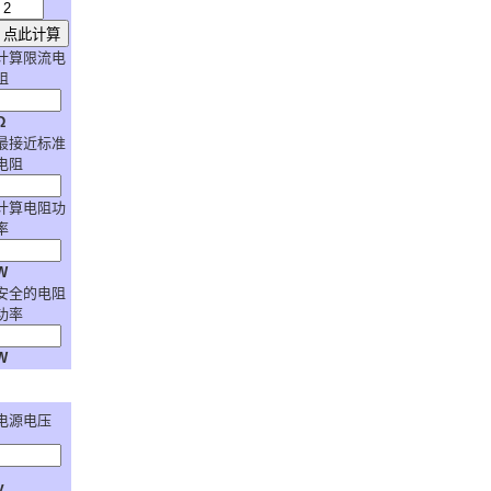
计算限流电
阻
Ω
最接近标准
电阻
计算电阻功
率
W
安全的电阻
功率
W
电源电压
V