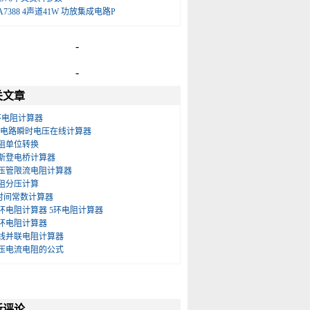
A7388 4声道41W 功放集成电路P
-
-
关文章
6环电阻计算器
RC电路瞬时电压在线计算器
电阻单位转换
惠斯登电桥计算器
稳压管限流电阻计算器
电阻分压计算
c时间常数计算器
色环电阻计算器 5环电阻计算器
四环电阻计算器
在线并联电阻计算器
电压电流电阻的公式
新评论