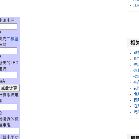
TD
电源电压
V
发光
二极管
相
压降
·
V
·
所需的LED
·
电流
·
·
mA
·
·r
·
计算限流电
·
阻
·
·
Ω
最接近的标
准电阻
计算电阻功
最