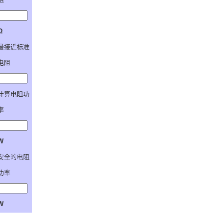
Ω
最接近标准
电阻
计算电阻功
率
W
安全的电阻
功率
W