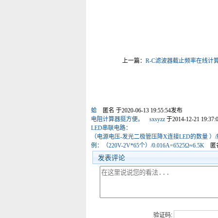
上一篇：
R-C滤波器截止频率在线计
蛤
匿名
于2020-06-13 19:55:54发布
电阻计算器挺方便。
sxsyzz
于2014-12-21 19:37
LED串联电路：
（电源电压-发光二极管压降X连接LED的数量 ）/
例：（220V-2V*65个）/0.016A=6525Ω≈6.5K
匿
发表评论
验证码: