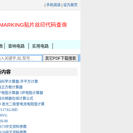
|
手机阅读
|
设为首页
MARKING贴片丝印代码查询
数
音响电路
实用电路
新内容
线科学计算器-开平方计算
线立方根计算器
环电阻计算器 5环电阻计算器
箱分频器在线计算公式
ED 发光二极管电流电阻值计算
2117AG30D
09VG
20-00
LS73中文资料参数
LS76中文资料参数