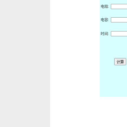
电阻:
电容:
时间: