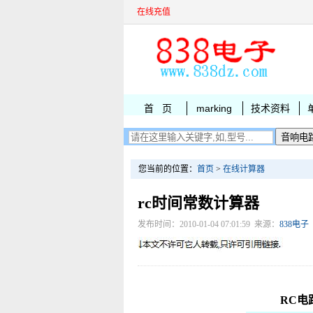
在线充值
首 页
marking
技术资料
您当前的位置：
首页
>
在线计算器
rc时间常数计算器
发布时间：2010-01-04 07:01:59 来源：
838电子
RC电