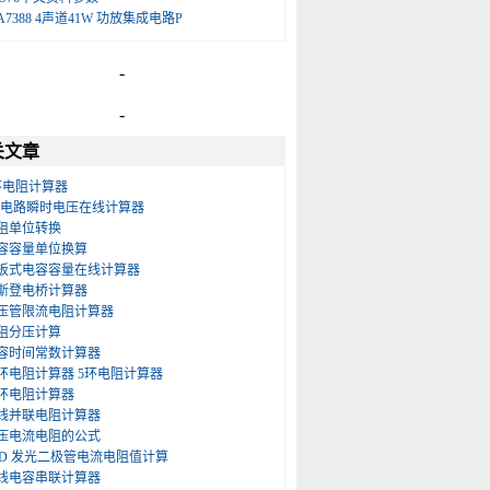
A7388 4声道41W 功放集成电路P
-
-
关文章
6环电阻计算器
RC电路瞬时电压在线计算器
电阻单位转换
电容容量单位换算
平板式电容容量在线计算器
惠斯登电桥计算器
稳压管限流电阻计算器
电阻分压计算
电容时间常数计算器
色环电阻计算器 5环电阻计算器
四环电阻计算器
在线并联电阻计算器
电压电流电阻的公式
LED 发光二极管电流电阻值计算
在线电容串联计算器