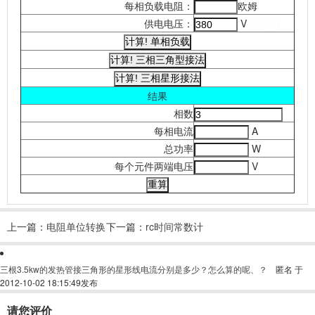
每相负载电阻：
欧姆
供电电压：
V
838电子
结果
相数
每相电流
A
总功率
W
每个元件两端电压
V
上一篇：
电阻单位转换
下一篇：
rc时间常数计
算器
三根3.5kw的发热管接三角形的星形线电流分别是多少？怎么算的呢、？
匿名
于
2012-10-02 18:15:49发布
请您评价