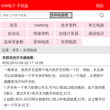
838电子 手机版
我的
首页
marking
技术资料
单元电路
自动化
维修资料
在线计算器
基础知识
晶体管参数
音响电路
实用电路
位置：
首页
>
实用电路
双联双控开关接线图
时间:2010-05-22 17:16:59
一般来说，双控开关是两个地方的开关控制一个灯：例如，长走廊
可以在两端各一个开关来控制灯光。当你进入一个地区，从黑暗中
蹒跚是找不到开关的。
1,开关有一个单刀双掷公共点,可与L1线或L2线切换的。如下面的图
2显示，通过开关1和开关为断开的状态,灯灭。
2,如图1所示,当COM点都接到L1线上时电源接通,灯亮。反之断开任
何一个开关,灯灭.