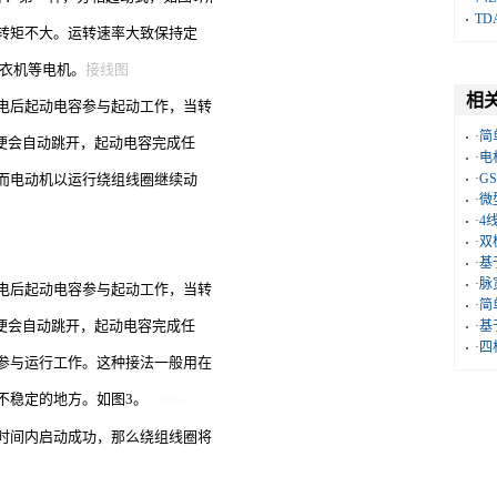
TD
转矩不大。运转速率大致保持定
洗衣机等电机。
接线图
相
电后起动电容参与起动工作，当转
·
关便会自动跳开，起动电容完成任
·
而电动机以运行绕组线圈继续动
·G
·
·
·
·基
·
电后起动电容参与起动工作，当转
·
关便会自动跳开，起动电容完成任
·基
·
参与运行工作。这种接法一般用在
不稳定的地方。如图3。
838电子
时间内启动成功，那么绕组线圈将