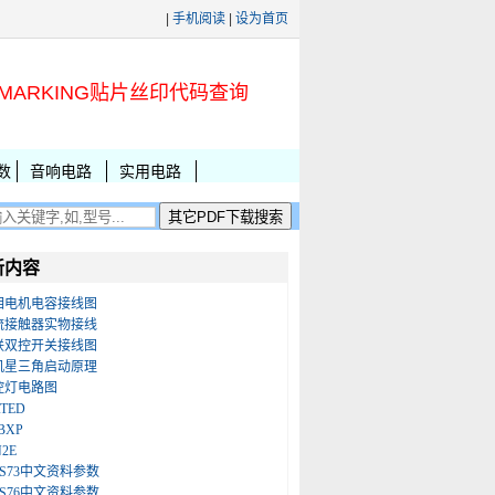
|
手机阅读
|
设为首页
MARKING贴片丝印代码查询
数
音响电路
实用电路
新内容
相电机电容接线图
流接触器实物接线
联双控开关接线图
机星三角启动原理
控灯电路图
ATED
BXP
N2E
LS73中文资料参数
LS76中文资料参数