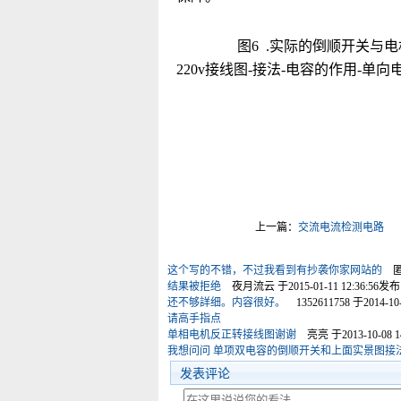
图6 .实际的倒顺开关与电
220v接线图-接法-电容的作用-单
上一篇：
交流电流检测电路
这个写的不错，不过我看到有抄袭你家网站的
结果被拒绝
夜月流云
于2015-01-11 12:36:56发布
还不够詳细。内容很好。
1352611758
于2014-10
请高手指点
单相电机反正转接线图谢谢
亮亮
于2013-10-08 
我想问问 单项双电容的倒顺开关和上面实景图接
发表评论