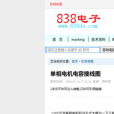
在线充值
首 页
marking
技术资料
您当前的位置：
首页
>
实用电路
单相电机电容接线图
发布时间：2010-01-24 17:22:24 来源：资料室 
220V交流单相电机起动方式大概分一下几