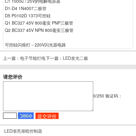
C1 1000u / 25V的电解电容器
D1-D4 1N4007
二极管
D5 P0102D 1373可控硅
Q1 BC327 45V 800毫安 PNP三极管
Q2 BC337 45V NPN 800毫安三极管
可控硅闪烁灯－220V闪光器电路
上一篇：
电子节能灯电
下一篇：
LED发光二极
路图
管闪烁灯电路图
请您评价
0
/250
验证码：
·LED渐亮渐暗控制器