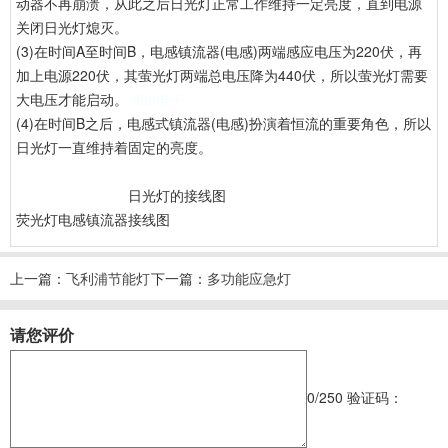
动器不再崩溃，从此之后日光灯正常工作维持一定亮度，直到电源
关闭日光灯熄灭。
(3)在时间A至时间B，电感镇流器(电感)两端感应电压为220伏，再
加上电源220伏，其萤光灯两端总电压降为440伏，所以萤光灯需要
大电压才能启动。
838电子
(4)在时间B之后，电感式镇流器(电感)扮演着恒流的重要角色，所以
日光灯一直维持着固定的亮度。
日光灯的接线图
荧光灯电感镇流器接线图
上一篇：
飞利浦节能灯
下一篇：
多功能应急灯
电路图
电路图
请您评价
0
/250
验证码：