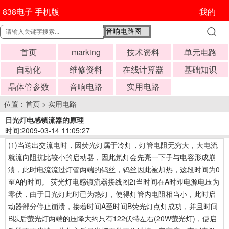
838电子 手机版
我的
首页
marking
技术资料
单元电路
自动化
维修资料
在线计算器
基础知识
晶体管参数
音响电路
实用电路
位置：
首页
>
实用电路
日光灯电感镇流器的原理
时间:2009-03-14 11:05:27
(1)当送出交流电时，因荧光灯属于冷灯，灯管电阻无穷大，大电流
就流向阻抗比较小的启动器，因此氖灯会先亮一下子与电容形成崩
溃，此时电流流过灯管两端的钨丝，钨丝因此被加热，这段时间为0
至A的时间。 荧光灯电感镇流器接线图2)当时间在A时即电源电压为
零伏，由于日光灯此时已为热灯，使得灯管内电阻相当小，此时启
动器部分停止崩溃，接着时间A至时间B荧光灯点灯成功，并且时间
B以后萤光灯两端的压降大约只有122伏特左右(20W萤光灯)，使启