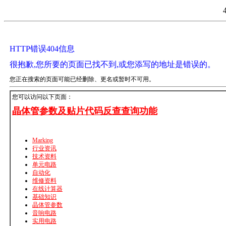
HTTP错误404信息
很抱歉,您所要的页面已找不到,或您添写的地址是错误的。
您正在搜索的页面可能已经删除、更名或暂时不可用。
您可以访问以下页面：
晶体管参数及贴片代码反查查询功能
Marking
行业资讯
技术资料
单元电路
自动化
维修资料
在线计算器
基础知识
晶体管参数
音响电路
实用电路