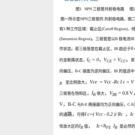
图1 NPN 三极管共射极电路 图
图一所示是NPN三极管的
共射极电路
，图
有3 种工作区域：截止区(Cutoff Region)、线性
(Saturation Region)。三极管是以B 
0 
作状态。若三极管是在截止区，IB 趋近于
I
= 0
，
V
= V
。
约呈断路状态，
若
C
CE
CC
向偏压，B-C 接面为逆向偏压，IB 的值适中
，
Vce = Vcc -Rc I c = V 
呈比例放大
B
，
I
，
V
= 0.8 
三极管在饱和区
很大
B
BE
V，B-C
与B-E 两接面均为正向偏压，C-E
路，
I c=( Vcc - 0.2 )/ Rc
，
Ic
的通
可得
h
I
，
Ic<
I
性放大区的
值
是必然的
B
FE
B