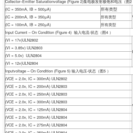
Collector–Emitter Saturationvoltage (Figure 2)集电极发射极饱和电压（图2
所有类型
(IC = 350mA, IB = 500μA)
(IC = 200mA, IB = 350μA)
所有类型
(IC = 100mA, IB = 250μA)
所有类型
Input Current – On Condition (Figure 4) 输入电流-状态（图4 ）
(VI = 17v)ULN2802
(VI = 3.85v) ULN2803
(VI = 5.0v) ULN2804
(VI = 12v)ULN2804
Inputvoltage – On Condition (Figure 5) 输入电压-状态（图5 ）
(VCE = 2.0v, IC = 300mA) ULN2802
(VCE = 2.0v, IC = 200mA) ULN2803
(VCE = 2.0v, IC = 250mA) ULN2803
(VCE = 2.0v, IC = 300mA) ULN2803
(VCE = 2.0v, IC = 125mA) ULN2804
(VCE = 2.0v, IC = 200mA) ULN2804
(VCE = 2.0v, IC = 275mA) ULN2804
(VCE = 2.0v, IC = 350mA) ULN2804