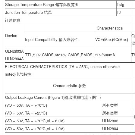
Storage Temperature Range 储存温度范围
Tstg
Junction Temperature 结温
TJ
订购信息
Characteristics
Device
O
Input Compatibility 输入兼容性
VCE(Max)/IC(Max)
ULN2803A
TTL,5.0v CMOS 6to15v CMOS,PMOS
50v/500mA
T
ULN2804A
ELECTRICAL CHARACTERISTICS (TA = 25℃, unless otherwise
noted)电气特性:
Characteristic 参数
Output Leakage Current (Figure 1)输出泄漏电流（图1 ）
(VO = 50v, TA = +70℃)
所有类型
(VO = 50v, TA = +25℃)
所有类型
(VO = 50v, TA = +70℃,vI = 6.0V)
ULN2802
(VO = 50v, TA = +70℃,vI = 1.0V)
ULN2804