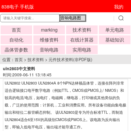
838电子 手机版
我的
首页
marking
技术资料
单元电路
自动化
维修资料
在线计算器
基础知识
晶体管参数
音响电路
实用电路
位置：
首页
>
技术资料
>
元件技术资料(非PDF版)
uln2803中文资料
时间:2009-06-11 13:18:45
ULN2802 ULN2803 ULN2804A 8个NPN达林顿晶体管，连接在阵列非常
适合逻辑接口电平数字电路（例如TTL，CMOS或PMOS上/ NMOS）和
较高的电流/电压，如电灯，电磁阀，继电器，打印锤或其他类似的负
载，广泛的使用范围：计算机，工业和消费应用。所有设备功能由集电极
输出和钳位
二极管
瞬态抑制。 该ULN2803是专为符合标准TTL，而制造
ULN2804适合6至15V的高级别CMOS或PMOS上。该电路为反向输出
型，即输入低电平电压，输出端才能导通工作。