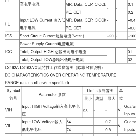
IIH
高电平电流
MR, Data, CEP, ClOCk
0.1
-
-
PE, CET
0.2
Input LOW Current 输入低
MR, Data, CEP, ClOCk
-
-
–0.4
IIL
电平电流
PE, CET
–0.8
IOS
Short Circuit Current短路电流(Note1)
–20
-
–10
Power Supply Current电源电流
ICC
Total, Output HIGH 总输出高电平电流
31
-
-
Total, Output LOW总输出低电平电流
32
LS162A LS163A直流特性工作温度范围（除非另有说明）
DC CHARACTERISTICS OVER OPERATING TEMPERATURE
RANGE (unless otherwise specified)
Symbol
Limits限制范围
单
Parameter 参数
符号
位
最小
典型
最大
Input HIGH Voltage输入高电平电
Guaran
VIH
2.0
-
-
V
压
Inputs
Input LOW Voltage输入
54
-
-
0.7
Guaran
VIL
V
低电平电压
Inputs
74
-
-
0.8