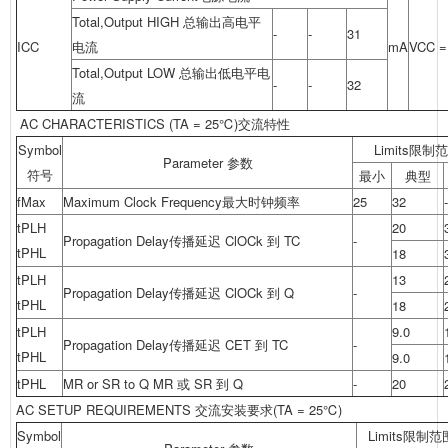
Total,Output HIGH 总输出高电平
-
-
31
ICC
电流
mA
VCC 
Total,Output LOW 总输出低电平电
-
-
32
流
AC CHARACTERISTICS (TA = 25℃)交流特性
Symbol
Limits限制
Parameter 参数
符号
最小
典型
fMax
Maximum Clock Frequency最大时钟频率
25
32
-
tPLH
20
Propagation Delay传播延迟 ClOCk 到 TC
-
tPHL
18
tPLH
13
Propagation Delay传播延迟 ClOCk 到 Q
-
tPHL
18
tPLH
9.0
Propagation Delay传播延迟 CET 到 TC
-
tPHL
9.0
tPHL
MR or SR to Q MR 或 SR 到 Q
-
20
AC SETUP REQUIREMENTS 交流安装要求(TA = 25℃)
Symbol
Limits限制范