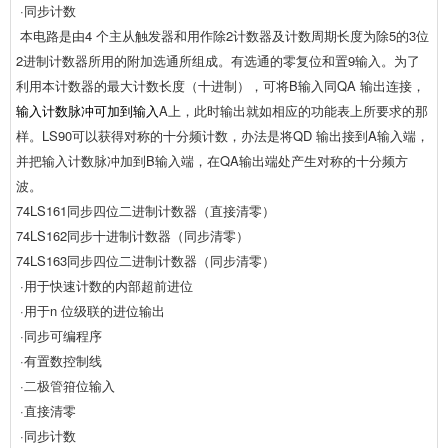
·同步计数
本电路是由4 个主从触发器和用作除2计数器及计数周期长度为除5的3位
2进制计数器所用的附加选通所组成。有选通的零复位和置9输入。为了
利用本计数器的最大计数长度（十进制），可将B输入同QA 输出连接，
输入计数脉冲可加到输入
A上，此时输出就如相应的功能表上所要求的那
样。LS90可以获得对称的十分频计数，办法是将QD 输出接到A输入端，
并把输入计数脉冲加到B输入端，在QA输出端处产生对称的十分频方
波。
74LS161同步四位二进制计数器（直接清零）
74LS162同步十进制计数器（同步清零）
74LS163同步四位二进制计数器（同步清零）
·用于快速计数的内部超前进位
·用于n 位级联的进位输出
·同步可编程序
·有置数控制线
·
二极管
箝位输入
·直接清零
·同步计数