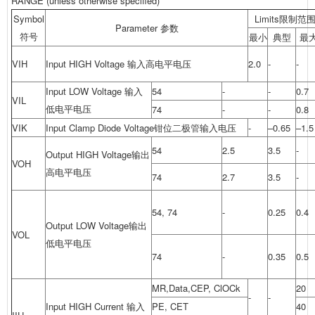
RANGE (unless otherwise specified)
Symbol
Limits限制范
Parameter 参数
符号
最小
典型
最
VIH
Input HIGH Voltage 输入高电平电压
2.0
-
-
Input LOW Voltage 输入
54
-
-
0.7
VIL
低电平电压
74
-
-
0.8
VIK
Input Clamp Diode Voltage钳位
二极管
输入电压
-
–0.65
–1.5
54
2.5
3.5
-
Output HIGH Voltage输出
VOH
高电平电压
74
2.7
3.5
-
54, 74
-
0.25
0.4
Output LOW Voltage输出
VOL
低电平电压
74
-
0.35
0.5
MR,Data,CEP, ClOCk
20
-
-
Input HIGH Current 输入
PE, CET
40