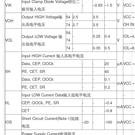
Input Clamp Diode Voltage钳位
二
VIK
-
–0.65
–1.5
V
VCC =
极管
输入电压
Output HIGH Voltage输
54
2.5
3.5
-
VCC =
VOH
V
出高电平电压
OH IN 
74
2.7
3.5
-
54,
-
0.25
0.4
IOL=4
Output LOW Voltage 输
VOL
74
V
出低电平电压
74
-
0.35
0.5
IOL=8
Input HIGH Current 输入高电平电流
Data, CEP, ClOCk
-
-
20
μA
VCC =
IIH
PE, CET, SR
-
-
40
Data, CEP, ClOCk
-
-
0.1
mA
VCC =
PE, CET, SR
-
-
0.2
Input LOW Current Data输入低电平电流
-
IIL
CEP, ClOCk, PE, SR
-
-
–0.4
mA
VCC =
CET
-
-
–0.8
Short Circuit Current(Note 1)短路
IOS
–20
-
-100
mA
VCC 
电流
Power Supply Current电源电流