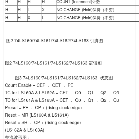
H
H
H
H
COUNT (Increment)计数
H
H
L
X
NO CHANGE (Hold)保持（不变）
H
H
X
L
NO CHANGE (Hold)保持（不变）
图2 74LS160/74LS161/74LS162/74LS163 引脚图
图2 74LS160/74LS161/74LS162/74LS163 逻辑图
图3 74LS160/74LS161/74LS162/74LS163 状态图
Count Enable = CEP ． CET ． PE
TC for LS160A & LS162A = CET ． Q0 ． Q1 ． Q2 ． Q3
TC for LS161A & LS163A = CET ． Q0 ． Q1 ． Q2 ． Q3
Preset = PE ． CP + (rising clock edge)
Reset = MR (LS160A & LS161A)
Reset = SR ． CP + (rising clock edge)
(LS162A & LS163A)
交流波形图：