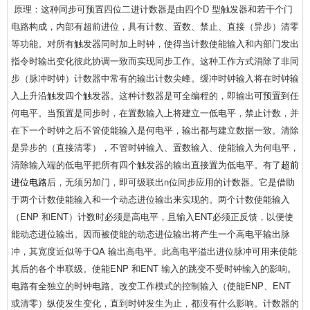
原理：这种同步可预置四位二进计数器是由四个D 型触发器和若干个门
电路构成，内部有超前进位，具有计数、置数、禁止、直接（异步）清零
等功能。对所有触发器同时加上时钟，使得当计数使能输入和内部门发出
指令时输出变化彼此协调一致而实现同步工作。这种工作方式消除了非同
步（脉冲时钟）计数器中常有的输出计数尖峰。缓冲时钟输入将在时钟输
入上升沿触发四个触发器。这种计数器是可全编程的，即输出可预置到任
何电平。当预置是同步时，在置数输入上将建立一低电平，禁止计数，并
在下一个时钟之后不管使能输入是何电平，输出都与建立数据一致。清除
是异步的（直接清零），不管时钟输入、置数输入、使能输入为何电平，
清除输入端的低电平把所有四个触发器的输出直接置为低电平。有了
超前
进位电路
后，无须另加门，即可级联出n位同步应用的计数器。它是借助
于两个计数使能输入和一个动态进位输出来实现的。两个计数使能输入
（ENP 和ENT）计数时必须是高电平，且输入ENT必须正反馈，以便使
能动态进位输出。因而被使能的动态进位输出将产生一个高电平输出脉
冲，其宽度近似等于QA 输出高电平。此高电平溢出进位脉冲可用来使能
其后的各个串联级。使能ENP 和ENT 输入的跳变不受时钟输入的影响。
电路有全独立的时钟电路。改变工作模式的控制输入（使能ENP、ENT
或清零）纵使发生变化，直到时钟发生为止，都没有什么影响。计数器的