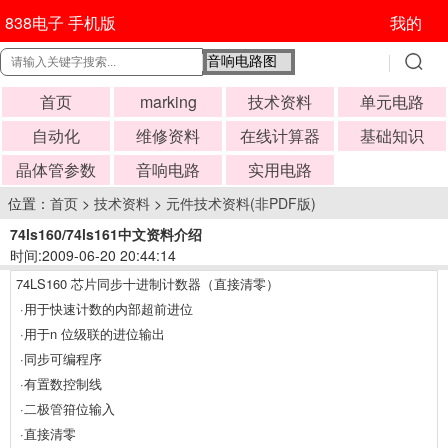
838电子 手机版
我的
首页
marking
技术资料
单元电路
自动化
维修资料
在线计算器
基础知识
晶体管参数
音响电路
实用电路
位置：
首页
>
技术资料
>
元件技术资料(非PDF版)
74ls160/74ls161中文资料介绍
时间:2009-06-20 20:44:14
74LS160 芯片同步十进制计数器（直接清零）
·用于快速计数的内部超前进位
·用于n 位级联的进位输出
·同步可编程序
·有置数控制线
·
二极管
箝位输入
·直接清零