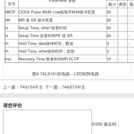
Parameter 参数
符号
最小
典型
最
tWCP
ClOCk Pulse Width Low低电平时钟脉冲宽度
25
-
-
tW
MR 或 SR 脉冲宽度
20
-
-
ts
Setup Time, other*设置时间
20
-
-
ts
Setup Time 设置时间PE 或 SR
25
-
-
th
Hold Time, data保持时间，数据
3
-
-
th
Hold Time, other保持时间，其他
0
-
-
trec
Recovery Time 恢复时间MR 到 CP
15
-
-
图4 74LS161应电路---LED矩阵电路
上一篇：
74ls154中文
下一篇：
74ls573中文
资料
资料
请您评价
0
/250
验证码：