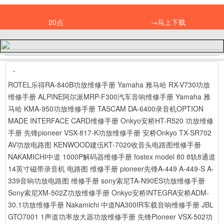
20点
→马上下载
-
ROTEL乐得RA-840B功放维修手册
Yamaha 雅马哈 RX-V730功放
维修手册
ALPINE阿尔派MRP-F300汽车音响维修手册
Yamaha 雅
马哈 KMA-950功放维修手册
TASCAM DA-6400录音机OPTION
MADE INTERFACE CARD维修手册
Onkyo安桥HT-R520 功放维修
手册
先锋pioneer VSX-817-K功放维修手册
安桥Onkyo TX-SR702
AV功放电路图
KENWOOD建伍KT-7020收音头电路图维修手册
NAKAMICHI中道 1000P解码器维修手册
fostex model 80 8轨8通道
14英寸磁带录音机 电路图 维修手册
pioneer先锋A-449 A-449-S A-
339音响功放电路图 维修手册
sony索尼TA-N90ES功放维修手册
Sony索尼XM-502Z功放维修手册
Onkyo安桥INTEGRA安桥ADM-
30.1功放维修手册
Nakamichi 中道NA300IR车载音响维修手册
JBL
GTO7001 1声道功率放大器功放维修手册
先锋Pioneer VSX-502功