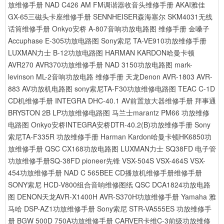
放维修手册
NAD C426 AM FM调谐器收音头维修手册
AKAI雅佳
GX-65三磁头卡座维修手册
SENNHEISER森海塞尔 SKM4031无线
话筒维修手册
Onkyo安桥 A-807音响功放电路图 维修手册
金嗓子
Accuphase E-305功放电路图
Sony索尼 TA-VE910功放维修手册
LUXMAN力士 B-12功放电路图
HARMAN KARDON哈曼卡顿
AVR270 AVR370功放维修手册
NAD 3150功放电路图
mark-
levinson ML-2音响功放电路 维修手册
天龙Denon AVR-1803 AVR-
883 AV功放机电路图
sony索尼TA-F30功放维修电路图
TEAC C-1D
CD机维修手册
INTEGRA DHC-40.1 AV前置放大器维修手册
拜事通
BRYSTON 2B LP功放维修电路图
马兰士marantz PM66 功放维修
电路图
Onkyo安桥INTEGRA安桥DTR-40.2(B)功放维修手册
Sony
索尼TA-F335R 功放维修手册
Harman Kardon哈曼卡顿HK6850功
放维修手册
QSC CX168功放电路图
LUXMAN力士 SQ38FD 电子管
功放维修手册SQ-38FD
pioneer先锋 VSX-504S VSX-464S VSX-
454功放维修手册
NAD C 565BEE CD播放机维修手册维修手册
SONY索尼 HCD-V800组合音响维修图纸
QSC DCA1824功放电路
图
DENON天龙AVR-X1400H AVR-S370H功放维修手册
Yamaha 雅
马哈 DSP-AZ1功放维修手册
Sony索尼 STR-VA555ES 功放维修手
册
BGW 500D 750A功放维修手册
CARVER卡维C-3前级功放维修