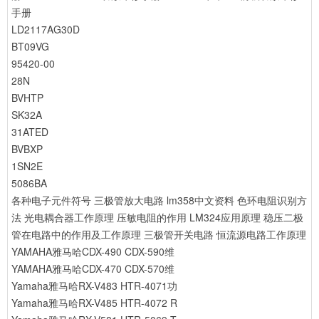
手册
LD2117AG30D
BT09VG
95420-00
28N
BVHTP
SK32A
31ATED
BVBXP
1SN2E
5086BA
各种电子元件符号
三极管放大电路
lm358中文资料
色环电阻识别方
法
光电耦合器工作原理
压敏电阻的作用
LM324应用原理
稳压二极
管在电路中的作用及工作原理
三极管开关电路
恒流源电路工作原理
YAMAHA雅马哈CDX-490 CDX-590维
YAMAHA雅马哈CDX-470 CDX-570维
Yamaha雅马哈RX-V483 HTR-4071功
Yamaha雅马哈RX-V485 HTR-4072 R