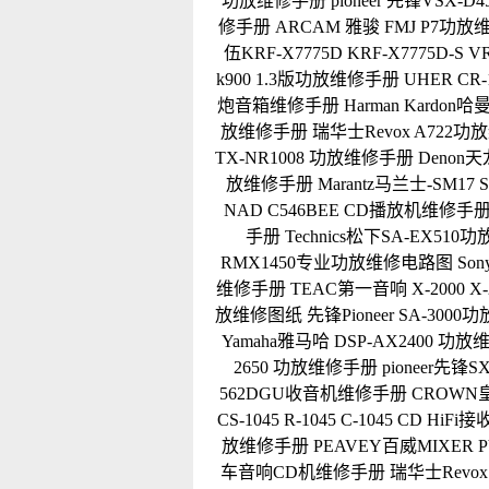
功放维修手册
pioneer 先锋VSX
修手册
ARCAM 雅骏 FMJ P7功
伍KRF-X7775D KRF-X7775D-S 
k900 1.3版功放维修手册
UHER C
炮音箱维修手册
Harman Kardo
放维修手册
瑞华士Revox A722
TX-NR1008 功放维修手册
Denon
放维修手册
Marantz马兰士-SM1
NAD C546BEE CD播放机维修手
手册
Technics松下SA-EX51
RMX1450专业功放维修电路图
So
维修手册
TEAC第一音响 X-2000 
放维修图纸
先锋Pioneer SA-300
Yamaha雅马哈 DSP-AX2400 
2650 功放维修手册
pioneer先锋
562DGU收音机维修手册
CROWN皇
CS-1045 R-1045 C-1045 CD H
放维修手册
PEAVEY百威MIXER 
车音响CD机维修手册
瑞华士Revox