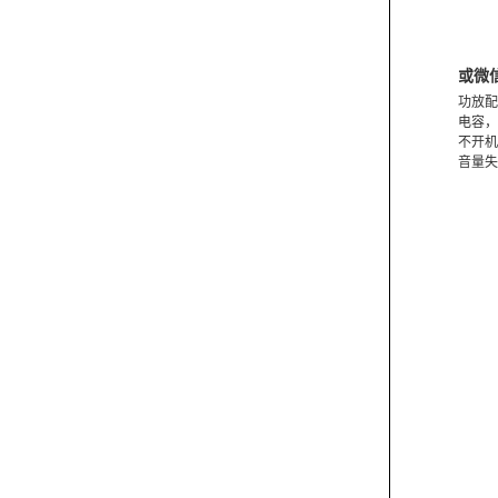
或微
功放配
电容，
不开机
音量失