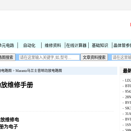
单元电路
自动化
维修资料
在线计算器
基础知识
晶体管参
最
响电路图
>
Marantz马兰士音响功放电路图
LD
00功放维修手册
BT
954
28
BV
SK
31
0功放维修电
BV
1S
手册为电子
50