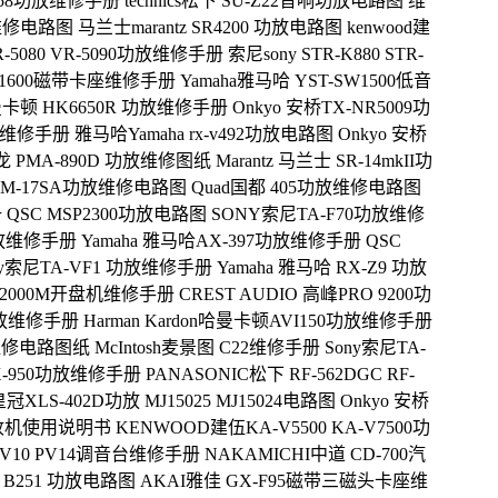
-D458功放维修手册
technics松下 SU-Z22音响功放电路图 维
放维修电路图
马兰士marantz SR4200 功放电路图
kenwood建
VR-5080 VR-5090功放维修手册
索尼sony STR-K880 STR-
R-1600磁带卡座维修手册
Yamaha雅马哈 YST-SW1500低音
n哈曼卡顿 HK6650R 功放维修手册
Onkyo 安桥TX-NR5009功
功放维修手册
雅马哈Yamaha rx-v492功放电路图
Onkyo 安桥
天龙 PMA-890D 功放维修图纸
Marantz 马兰士 SR-14mkII功
7 SM-17SA功放维修电路图
Quad国都 405功放维修电路图
册
QSC MSP2300功放电路图
SONY索尼TA-F70功放维修
0功放维修手册
Yamaha 雅马哈AX-397功放维修手册
QSC
ny索尼TA-VF1 功放维修手册
Yamaha 雅马哈 RX-Z9 功放
X-2000M开盘机维修手册
CREST AUDIO 高峰PRO 9200功
0功放维修手册
Harman Kardon哈曼卡顿AVI150功放维修手册
功放维修电路图纸
McIntosh麦景图 C22维修手册
Sony索尼TA-
SX-950功放维修手册
PANASONIC松下 RF-562DGC RF-
冠XLS-402D功放 MJ15025 MJ15024电路图
Onkyo 安桥
iFi接收机使用说明书
KENWOOD建伍KA-V5500 KA-V7500功
PV10 PV14调音台维修手册
NAKAMICHI中道 CD-700汽
 B251 功放电路图
AKAI雅佳 GX-F95磁带三磁头卡座维