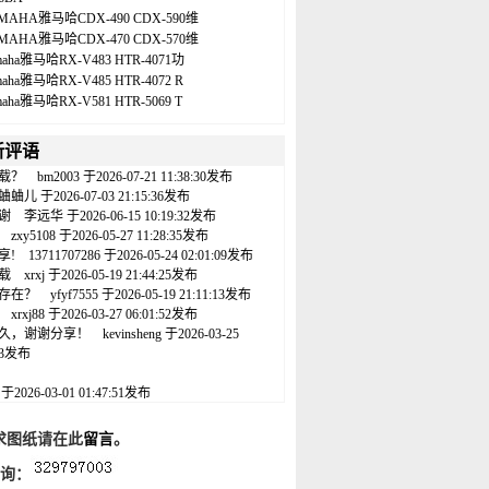
MAHA雅马哈CDX-490 CDX-590维
MAHA雅马哈CDX-470 CDX-570维
maha雅马哈RX-V483 HTR-4071功
maha雅马哈RX-V485 HTR-4072 R
maha雅马哈RX-V581 HTR-5069 T
新评语
载？
bm2003
于2026-07-21 11:38:30发布
蛐蛐儿
于2026-07-03 21:15:36发布
谢
李远华
于2026-06-15 10:19:32发布
zxy5108
于2026-05-27 11:28:35发布
享!
13711707286
于2026-05-24 02:01:09发布
载
xrxj
于2026-05-19 21:44:25发布
存在？
yfyf7555
于2026-05-19 21:11:13发布
xrxj88
于2026-03-27 06:01:52发布
久，谢谢分享！
kevinsheng
于2026-03-25
:43发布
名
于2026-03-01 01:47:51发布
求图纸请在此
留言
。
咨询：