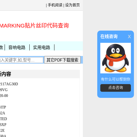
|
手机阅读
|
设为首页
MARKING贴片丝印代码查询
x
在线咨询
数
音响电路
实用电路
新内容
有什么可以帮到你
2117AG30D
点击咨询
09VG
20-00
N
HTP
32A
ATED
BXP
N2E
86BA