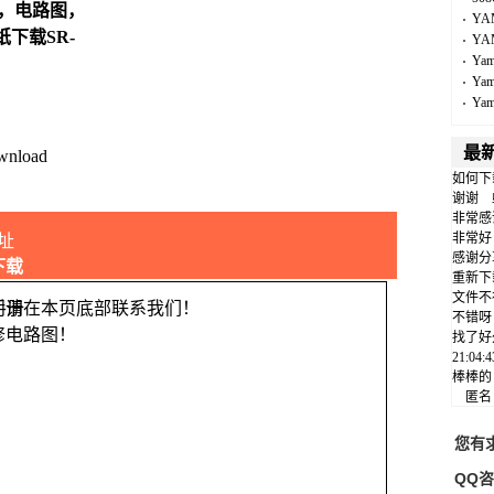
图，电路图，
YA
纸下载SR-
YA
Ya
Ya
Ya
最
wnload
如何下
谢谢
非常感
非常好
址
感谢分
下载
重新下
文件不
问请在本页底部联系我们！
不错呀
修电路图！
找了好
21:04
棒棒的
匿
您有
QQ