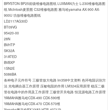
BRYSTON BP25前级维修电路图纸
LUXMAN力士 L-230维修电路图
纸
McIntosh麦景图 C32维修电路图
雅马哈yamaha AX-900 AX-
900U 功放维修电路图纸
LD2117AG30D
BT09VG
95420-00
28N
BVHTP
SK32A
31ATED
BVBXP
1SN2E
5086BA
各种电子元件符号
三极管放大电路
lm358中文资料
色环电阻识别方
法
光电耦合器工作原理
压敏电阻的作用
LM324应用原理
稳压二极
管在电路中的作用及工作原理
三极管开关电路
恒流源电路工作原理
YAMAHA雅马哈CDX-490 CDX-590维
YAMAHA雅马哈CDX-470 CDX-570维
Yamaha雅马哈RX-V483 HTR-4071功