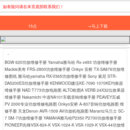
如有疑问请在本页底部联系我们！
15点
→马上下载
-
BGW 620功放维修手册
Yamaha雅马哈 Rx-v493 功放维修手册
Mackie美奇 FRS-2800功放维修手册
Onkyo 安桥 TX-SA876功放维
修图纸
雅马哈yamaha RX-V365功放维修手册
Sony 索尼 STR-
DA5200ES功放维修手册
KENWOOD建伍KE-7090 1070KE均衡器
维修手册
NAD T773功放电路图
ALTO欧图A VERB 24X32位效果器
维修手册
Nakamichi 中道NA101车载音响维修手册
PEAVEY百威
PV 2000专业功放维修电路图
Onkyo安桥 A-807音响功放电路图 维
修手册
天龙Denon AVR-1509 AV功放机电路图
Marantz马兰士 SC-
7 SM-7功放维修手册
YAMAHA雅马哈P2350 P2700功放维修手册
PIONEER先锋VSX-824-K VSX-1024-K VSX-1029-K VSX-44功放维