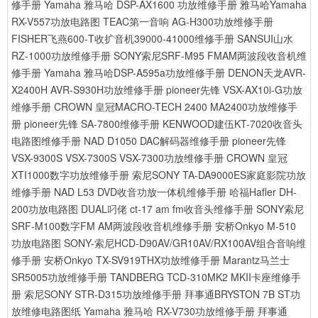
修手册
Yamaha 雅马哈 DSP-AX1600 功放维修手册
雅马哈Yamaha
RX-V557功放电路图
TEAC第一音响 AG-H300功放维修手册
FISHER飞燕600-T收扩音机39000-41000维修手册
SANSUI山水
RZ-1000功放维修手册
SONY索尼SRF-M95 FMAM两波段收音机维
修手册
Yamaha 雅马哈DSP-A595a功放维修手册
DENON天龙AVR-
X2400H AVR-S930H功放维修手册
pioneer先锋 VSX-AX10i-G功放
维修手册
CROWN 皇冠MACRO-TECH 2400 MA2400功放维修手
册
pioneer先锋 SA-7800维修手册
KENWOOD建伍KT-7020收音头
电路图维修手册
NAD D1050 DAC解码器维修手册
pioneer先锋
VSX-9300S VSX-7300S VSX-7300功放维修手册
CROWN 皇冠
XTI1000数字功放维修手册
索尼SONY TA-DA9000ES家庭影院功放
维修手册
NAD L53 DVD收音功放一体机维修手册
哈福Hafler DH-
200功放电路图
DUAL叼佬 ct-17 am fm收音头维修手册
SONY索尼
SRF-M100数字FM AM两波段收音机维修手册
安桥Onkyo M-510
功放电路图
SONY-索尼HCD-D90AV/GR10AV/RX100AV组合音响维
修手册
安桥Onkyo TX-SV919THX功放维修手册
Marantz马兰士
SR5005功放维修手册
TANDBERG TCD-310MK2 MKII卡座维修手
册
索尼SONY STR-D315功放维修手册
拜事通BRYSTON 7B ST功
放维修电路图纸
Yamaha 雅马哈 RX-V730功放维修手册
拜事通