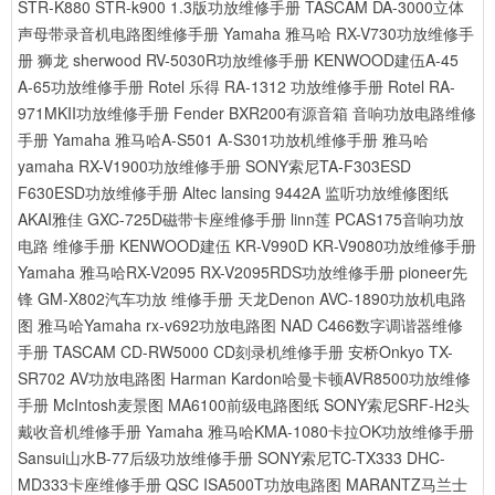
STR-K880 STR-k900 1.3版功放维修手册
TASCAM DA-3000立体
声母带录音机电路图维修手册
Yamaha 雅马哈 RX-V730功放维修手
册
狮龙 sherwood RV-5030R功放维修手册
KENWOOD建伍A-45
A-65功放维修手册
Rotel 乐得 RA-1312 功放维修手册
Rotel RA-
971MKII功放维修手册
Fender BXR200有源音箱 音响功放电路维修
手册
Yamaha 雅马哈A-S501 A-S301功放机维修手册
雅马哈
yamaha RX-V1900功放维修手册
SONY索尼TA-F303ESD
F630ESD功放维修手册
Altec lansing 9442A 监听功放维修图纸
AKAI雅佳 GXC-725D磁带卡座维修手册
linn莲 PCAS175音响功放
电路 维修手册
KENWOOD建伍 KR-V990D KR-V9080功放维修手册
Yamaha 雅马哈RX-V2095 RX-V2095RDS功放维修手册
pioneer先
锋 GM-X802汽车功放 维修手册
天龙Denon AVC-1890功放机电路
图
雅马哈Yamaha rx-v692功放电路图
NAD C466数字调谐器维修
手册
TASCAM CD-RW5000 CD刻录机维修手册
安桥Onkyo TX-
SR702 AV功放电路图
Harman Kardon哈曼卡顿AVR8500功放维修
手册
McIntosh麦景图 MA6100前级电路图纸
SONY索尼SRF-H2头
戴收音机维修手册
Yamaha 雅马哈KMA-1080卡拉OK功放维修手册
Sansui山水B-77后级功放维修手册
SONY索尼TC-TX333 DHC-
MD333卡座维修手册
QSC ISA500T功放电路图
MARANTZ马兰士