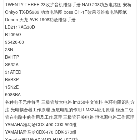
TWENTY THREE 23收扩音机维修手册
NAD 208功放电路图
安桥
Onkyo TX-DS989 功放电路图
boss CH-1T效果器维修电路图纸
Denon 天龙 AVR-1908功放维修手册
LD2117AG30D
BT09VG
95420-00
28N
BVHTP
SK32A
31ATED
BVBXP
1SN2E
5086BA
各种电子元件符号
三极管放大电路
lm358中文资料
色环电阻识别方
法
光电耦合器工作原理
压敏电阻的作用
LM324应用原理
稳压二极
管在电路中的作用及工作原理
三极管开关电路
恒流源电路工作原理
YAMAHA雅马哈CDX-490 CDX-590维
YAMAHA雅马哈CDX-470 CDX-570维
Yamaha雅马哈RX-V483 HTR-4071功