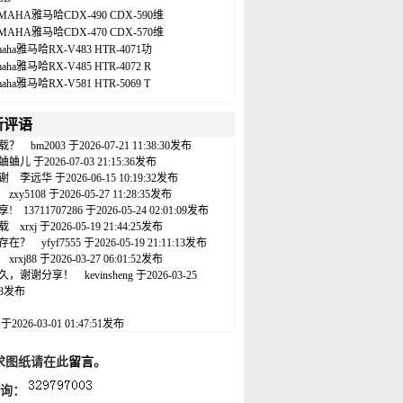
MAHA雅马哈CDX-490 CDX-590维
MAHA雅马哈CDX-470 CDX-570维
maha雅马哈RX-V483 HTR-4071功
maha雅马哈RX-V485 HTR-4072 R
maha雅马哈RX-V581 HTR-5069 T
新评语
载？
bm2003
于2026-07-21 11:38:30发布
蛐蛐儿
于2026-07-03 21:15:36发布
谢
李远华
于2026-06-15 10:19:32发布
zxy5108
于2026-05-27 11:28:35发布
享!
13711707286
于2026-05-24 02:01:09发布
载
xrxj
于2026-05-19 21:44:25发布
存在？
yfyf7555
于2026-05-19 21:11:13发布
xrxj88
于2026-03-27 06:01:52发布
久，谢谢分享！
kevinsheng
于2026-03-25
:43发布
名
于2026-03-01 01:47:51发布
求图纸请在此
留言
。
咨询：