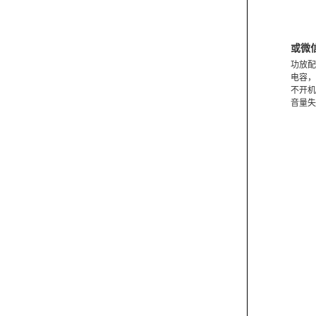
或微
功放配
电容，
不开机
音量失