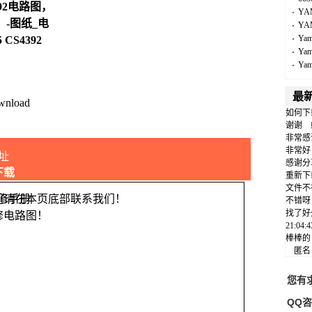
392电路图，
YA
-图纸_电
YA
Ya
 CS4392
Ya
Ya
最
wnload
如何下
谢谢
非常感
非常好
址
感谢分
下载
重新下
文件不
问请在本页底部联系我们！
不错呀
找了好
修电路图！
21:04
棒棒的
匿
您有
QQ