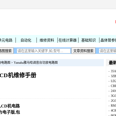
单元电路
自动化
维修资料
在线计算器
基础知识
晶体管参
最
响电路图
>
Yamaha雅马哈调音台功放电路图
35A
97 CD机维修手册
3Z
LD
CB
241
3G
2G
7,CD机电路
RM
4C8
为电子版,包
663