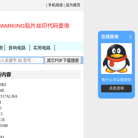
|
手机阅读
|
设为首页
MARKING贴片丝印代码查询
x
在线咨询
数
音响电路
实用电路
新内容
有什么可以帮到你
IRZ
点击咨询
B0E
2117AL36A
R
0
C1
C1E
316B
0D