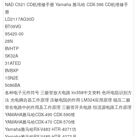
NAD C521 CD机维修手册
Yamaha 雅马哈 CDX-396 CD机维修手
册
LD2117AG30D
BT09VG
95420-00
28N
BVHTP
SK32A
31ATED
BVBXP
1SN2E
5086BA
各种电子元件符号
三极管放大电路
lm358中文资料
色环电阻识别方
法
光电耦合器工作原理
压敏电阻的作用
LM324应用原理
稳压二极
管在电路中的作用及工作原理
三极管开关电路
恒流源电路工作原理
YAMAHA雅马哈CDX-490 CDX-590维
YAMAHA雅马哈CDX-470 CDX-570维
Yamaha雅马哈RX-V483 HTR-4071功
Yamaha雅马哈RX-V485 HTR-4072 R