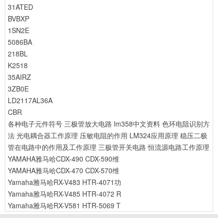
31ATED
BVBXP
1SN2E
5086BA
218BL
K2518
35AIRZ
3ZB0E
LD2117AL36A
CBR
各种电子元件符号
三极管放大电路
lm358中文资料
色环电阻识别方
法
光电耦合器工作原理
压敏电阻的作用
LM324应用原理
稳压二极
管在电路中的作用及工作原理
三极管开关电路
恒流源电路工作原理
YAMAHA雅马哈CDX-490 CDX-590维
YAMAHA雅马哈CDX-470 CDX-570维
Yamaha雅马哈RX-V483 HTR-4071功
Yamaha雅马哈RX-V485 HTR-4072 R
Yamaha雅马哈RX-V581 HTR-5069 T