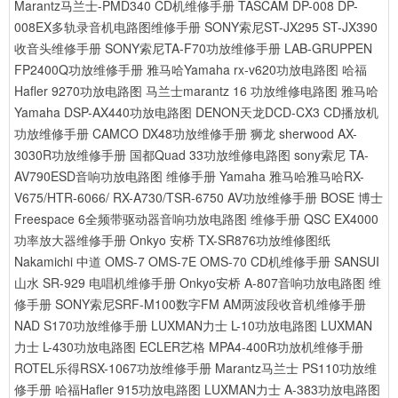
Marantz马兰士-PMD340 CD机维修手册
TASCAM DP-008 DP-
008EX多轨录音机电路图维修手册
SONY索尼ST-JX295 ST-JX390
收音头维修手册
SONY索尼TA-F70功放维修手册
LAB-GRUPPEN
FP2400Q功放维修手册
雅马哈Yamaha rx-v620功放电路图
哈福
Hafler 9270功放电路图
马兰士marantz 16 功放维修电路图
雅马哈
Yamaha DSP-AX440功放电路图
DENON天龙DCD-CX3 CD播放机
功放维修手册
CAMCO DX48功放维修手册
狮龙 sherwood AX-
3030R功放维修手册
国都Quad 33功放维修电路图
sony索尼 TA-
AV790ESD音响功放电路图 维修手册
Yamaha 雅马哈雅马哈RX-
V675/HTR-6066/ RX-A730/TSR-6750 AV功放维修手册
BOSE 博士
Freespace 6全频带驱动器音响功放电路图 维修手册
QSC EX4000
功率放大器维修手册
Onkyo 安桥 TX-SR876功放维修图纸
Nakamichi 中道 OMS-7 OMS-7E OMS-70 CD机维修手册
SANSUI
山水 SR-929 电唱机维修手册
Onkyo安桥 A-807音响功放电路图 维
修手册
SONY索尼SRF-M100数字FM AM两波段收音机维修手册
NAD S170功放维修手册
LUXMAN力士 L-10功放电路图
LUXMAN
力士 L-430功放电路图
ECLER艺格 MPA4-400R功放机维修手册
ROTEL乐得RSX-1067功放维修手册
Marantz马兰士 PS110功放维
修手册
哈福Hafler 915功放电路图
LUXMAN力士 A-383功放电路图