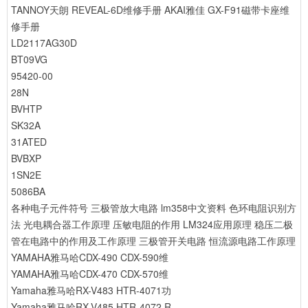
TANNOY天朗 REVEAL-6D维修手册
AKAI雅佳 GX-F91磁带卡座维
修手册
LD2117AG30D
BT09VG
95420-00
28N
BVHTP
SK32A
31ATED
BVBXP
1SN2E
5086BA
各种电子元件符号
三极管放大电路
lm358中文资料
色环电阻识别方
法
光电耦合器工作原理
压敏电阻的作用
LM324应用原理
稳压二极
管在电路中的作用及工作原理
三极管开关电路
恒流源电路工作原理
YAMAHA雅马哈CDX-490 CDX-590维
YAMAHA雅马哈CDX-470 CDX-570维
Yamaha雅马哈RX-V483 HTR-4071功
Yamaha雅马哈RX-V485 HTR-4072 R