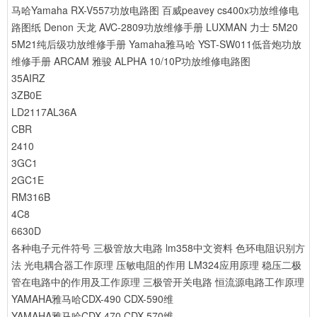
马哈Yamaha RX-V557功放电路图
百威peavey cs400x功放维修电
路图纸
Denon 天龙 AVC-2809功放维修手册
LUXMAN 力士 5M20
5M21纯后级功放维修手册
Yamaha雅马哈 YST-SW011低音炮功放
维修手册
ARCAM 雅骏 ALPHA 10/10P功放维修电路图
35AIRZ
3ZB0E
LD2117AL36A
CBR
2410
3GC1
2GC1E
RM316B
4C8
6630D
各种电子元件符号
三极管放大电路
lm358中文资料
色环电阻识别方
法
光电耦合器工作原理
压敏电阻的作用
LM324应用原理
稳压二极
管在电路中的作用及工作原理
三极管开关电路
恒流源电路工作原理
YAMAHA雅马哈CDX-490 CDX-590维
YAMAHA雅马哈CDX-470 CDX-570维