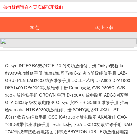
如有疑问请在本页底部联系我们！
20点
→马上下载
-
Onkyo INTEGRA安桥DTR-20.2(B)功放维修手册
Onkyo安桥 tx-
ds939功放维修手册
Yamaha 雅马哈C-2 功放前级维修手册
LAB-
GRUPPEN LAB2002功放维修手册
ECLER艺格 DPA600 DPA1000
DPA1400 DPA2000功放维修手册
Denon天龙 AVR-2808CI AVR-
988功放维修手册
CROWN 皇冠 D-150A功放电路图
ADCOM爱琴
GFA-5802后级功放电路图
Onkyo 安桥 PR-SC886 维修手册
雅马
哈yamaha HTR 6230功放维修手册
SONY索尼ST-JX311 ST-
JX411收音头维修手册
QSC ISA1350功放电路图
AKAI雅佳 GXC-
706D磁带卡座维修手册
Technics松下SA-EX510功放维修手册
NAD
T742环绕声接收器电路图
拜事通BRYSTON 10B LR功放维修电路