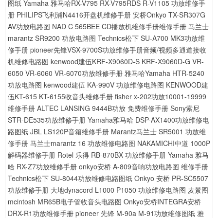
图纸
Yamaha 雅马哈RX-V795 RX-V795RDS R-V1105 功放维修手
册
PHILIPS飞利浦N4416开盘机维修手册
安桥Onkyo TX-SR307G
AV功放电路图
NAD C 565BEE CD播放机维修手册维修手册
马兰士
marantz SR9200 功放电路图
Technics松下 SU-A700 MK3功放维
修手册
pioneer先锋VSX-9700S功放维修手册音频/视频多通道接收
机维修电路图
kenwood建伍KRF-X9060D-S KRF-X9060D-G VR-
6050 VR-6060 VR-6070功放维修手册
雅马哈Yamaha HTR-5240
功放电路图
kenwood建伍 KA-990V 功放维修电路图
KENWOOD建
伍KT-615 KT-6155收音头维修手册
fisher x-202功放10001-19999
维修手册
ALTEC LANSING 9444B功放 免费维修手册
Sony索尼
STR-DE535功放维修手册
Yamaha雅马哈 DSP-AX1400功放维修电
路图纸
JBL LS120P音箱维修手册
Marantz马兰士 SR5001 功放维
修手册
马兰士marantz 16 功放维修电路图
NAKAMICHI中道 1000P
解码器维修手册
Rotel 乐得 RB-870BX 功放维修手册
Yamaha 雅马
哈 RX-Z7功放维修手册
onkyo安桥 A-809音响功放电路图 维修手册
Technics松下 SU-8044功放维修电路图纸
Onkyo 安桥 PR-SC5507
功放维修手册
大地dynacord L1000 P1050 功放维修电路图
麦景图
mcintosh MR65B电子管收音头电路图
Onkyo安桥INTEGRA安桥
DRX-R1功放维修手册
pioneer 先锋 M-90a M-91功放维修图纸
雅